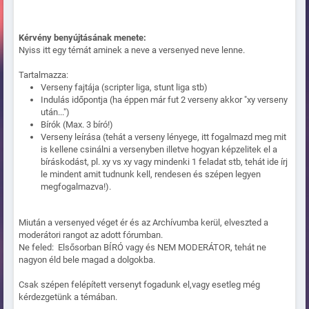
Kérvény benyújtásának menete:
Nyiss itt egy témát aminek a neve a versenyed neve lenne.
Tartalmazza:
Verseny fajtája (scripter liga, stunt liga stb)
Indulás időpontja (ha éppen már fut 2 verseny akkor "xy verseny
után...")
Bírók (Max. 3 bíró!)
Verseny leírása (tehát a verseny lényege, itt fogalmazd meg mit
is kellene csinálni a versenyben illetve hogyan képzelitek el a
bíráskodást, pl. xy vs xy vagy mindenki 1 feladat stb, tehát ide írj
le mindent amit tudnunk kell, rendesen és szépen legyen
megfogalmazva!).
Miután a versenyed véget ér és az Archívumba kerül, elveszted a
moderátori rangot az adott fórumban.
Ne feled: Elsősorban BÍRÓ vagy és NEM MODERÁTOR, tehát ne
nagyon éld bele magad a dolgokba.
Csak szépen felépített versenyt fogadunk el,vagy esetleg még
kérdezgetünk a témában.