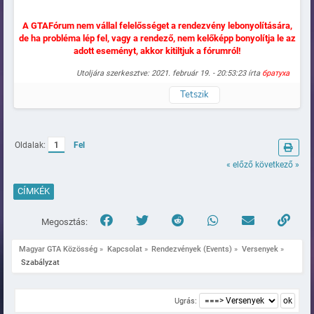
A GTAFórum nem vállal felelősséget a rendezvény lebonyolítására,
de ha probléma lép fel, vagy a rendező, nem kelőképp bonyolítja le az
adott eseményt, akkor kitiltjuk a fórumról!
Utoljára szerkesztve: 2021. február 19. - 20:53:23 írta
братуха
Tetszik
Naplózva
Oldalak:
1
Fel
« előző
következő »
CÍMKÉK
Megosztás:
Magyar GTA Közösség
»
Kapcsolat
»
Rendezvények (Events)
»
Versenyek
»
 Szabályzat
Ugrás: