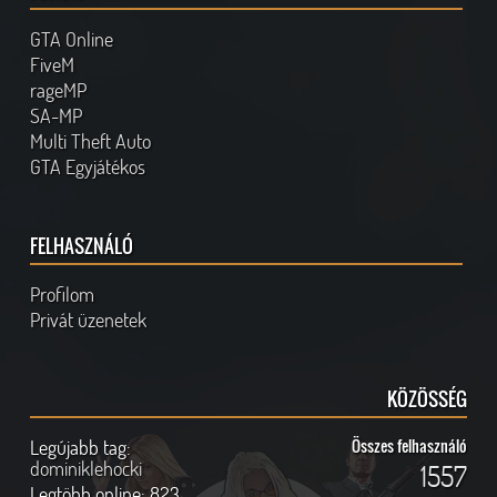
GTA Online
FiveM
rageMP
SA-MP
Multi Theft Auto
GTA Egyjátékos
FELHASZNÁLÓ
Profilom
Privát üzenetek
KÖZÖSSÉG
Legújabb tag:
Összes felhasználó
dominiklehocki
1557
Legtöbb online:
823