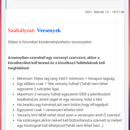
2021. február 12. - 18:21:40
Szabályzat:
Versenyek
Ebben a fórumban kezdeményezhetsz versenyeket.
Amennyiben szeretnél egy versenyt szervezni, akkor a
következőket kell tenned és a következő feltételeknek kell
megfelelned:
Minimum Teljes tag rang VAGY minimum 1 hónapos tagság.
Egy időben csak 1 féle verseny futhat! (Tehát nem lehet
egyszerre 2 szkripter liga)
Maximum 3 verseny futhat egyszerre! Ettől a jelentkezést
leadhatod,és amint véget ér egy verseny, indul a tiéd.
Ha beadsz egy kérvényt,azt nem biztos,hogy elfogadjuk!
Egyszerre csak 1 versenyen lehetsz bíró!
Verseny bíró NEM vehet részt azon a versenyen amit Ő szervez!
Ha szükséges,akkor neked kell biztosítanod a szervert is,melyet
egy hostingnál kell elhelyezz!(Tehát nem lehet házi...)