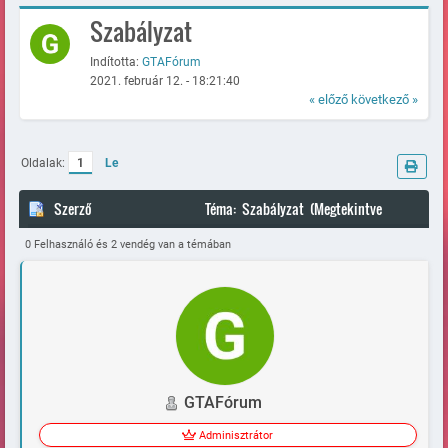
Szabályzat
Indította:
GTAFórum
2021. február 12. - 18:21:40
« előző
következő »
Oldalak:
1
Le
Szerző
Téma: Szabályzat (Megtekintve
92824 alkalommal)
0 Felhasználó és 2 vendég van a témában
GTAFórum
Adminisztrátor