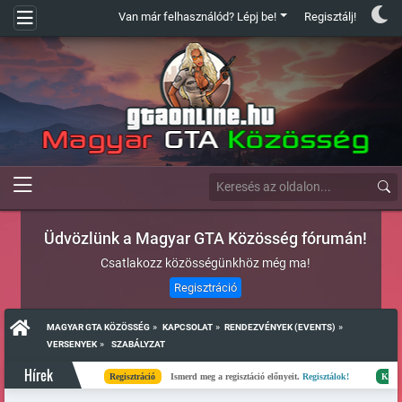
Van már felhasználód? Lépj be!
Regisztálj!
Üdvözlünk a Magyar GTA Közösség fórumán!
Csatlakozz közösségünkhöz még ma!
Regisztráció
»
»
»
MAGYAR GTA KÖZÖSSÉG
KAPCSOLAT
RENDEZVÉNYEK (EVENTS)
»
VERSENYEK
 SZABÁLYZAT
Hírek
Regisztráció
Ismerd meg a regisztáció előnyeit.
Regisztálok!
Kész
El