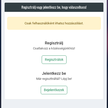
Regisztrálj vagy jelentkezz be, hogy válaszolhass!
Csak felhasználóként írhatsz hozzászólást.
Regisztrálj
Csatlakozz a közésségünkhöz!
Regisztrálok
Jelentkezz be
Már regiszttráltál? Lépj be!
Bejelentkezek