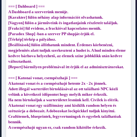
=== [ Dahboard ] ===
A Dashboard a szerverünk menüje.
[Karakter] fülön néhány alap információt olvashatunk.
[Vagyon] fülön a járműveink és ingatlanjaink részleteit találjuk.
[Frakció] fül evidens, a frackióval kapcsolatos menük.
[Paradox Shop] -ban a szerver PP shopját érjük el.
[Térkép] térkép a pályához.
[Beállítások] fülön állíthatunk mindent. Érdemes körbenézni,
megjelenítés alatt tudjuk szerkeszteni a hudot is. A hud minden eleme
kedvre bárhova helyezhető, az elemek színe jobbklikk után kedvre
változtatható.
[Report] bármilyen problémával itt érjük el az adminisztrátorokat.
=== [ Katonai vonat, csempészhajó ] ===
A katonai vonat és a csempészhajó hetente 2x - 2x jönnek.
Adott illegál warterület birtoklásával az ott található NPC közli
velünk a következő időpontot hogy melyik mikor érkezik.
Ha nem birtokoljuk a warterületet lesnünk kell. Civilek is elérik.
A katonai vonat egy szállítmány ami kisiklik random helyen és
szétszórja a dobozait. A dobozokat lockpickkel tudjuk kinyitni.
Craftitemek, blueprintek, fegyvertuningok és egyebek találhatóak
bennük.
A csempészhajó ugyan ez, csak random kikötőbe érkezik.