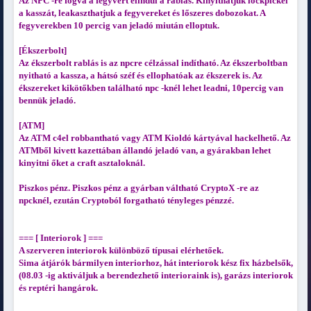
Az NPC -re fogva a fegyvert elindul a rablás. Kinyithatjuk lockpickel
a kasszát, leakaszthatjuk a fegyvereket és lőszeres dobozokat. A
fegyverekben 10 percig van jeladó miután elloptuk.
[Ékszerbolt]
Az ékszerbolt rablás is az npcre célzással indítható. Az ékszerboltban
nyitható a kassza, a hátsó széf és ellophatóak az ékszerek is. Az
ékszereket kikötőkben található npc -knél lehet leadni, 10percig van
bennük jeladó.
[ATM]
Az ATM c4el robbantható vagy ATM Kioldó kártyával hackelhető. Az
ATMből kivett kazettában állandó jeladó van, a gyárakban lehet
kinyitni őket a craft asztaloknál.
Piszkos pénz. Piszkos pénz a gyárban váltható CryptoX -re az
npcknél, ezután Cryptoból forgatható tényleges pénzzé.
=== [ Interiorok ] ===
A szerveren interiorok különböző típusai elérhetőek.
Sima átjárók bármilyen interiorhoz, hát interiorok kész fix házbelsők,
(08.03 -ig aktiváljuk a berendezhető interioraink is), garázs interiorok
és reptéri hangárok.