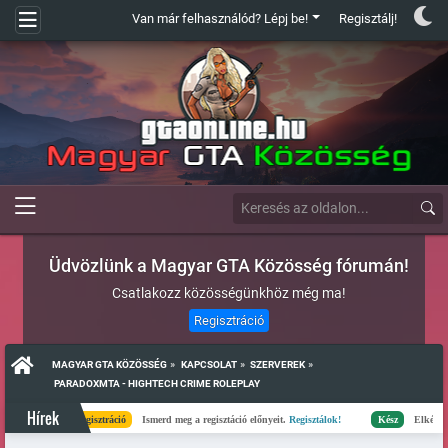
Van már felhasználód? Lépj be!
Regisztálj!
Üdvözlünk a Magyar GTA Közösség fórumán!
Csatlakozz közösségünkhöz még ma!
Regisztráció
»
»
»
MAGYAR GTA KÖZÖSSÉG
KAPCSOLAT
SZERVEREK
 PARADOXMTA - HIGHTECH CRIME ROLEPLAY
Hírek
Regisztráció
Ismerd meg a regisztáció előnyeit.
Regisztálok!
Kész
Elkészült a szerver