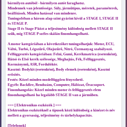
bármilyen autóból - bármilyen autót faraghatsz.
Mindennek van jelentőssége. Súly, járműtípus, méretek, paraméterek,
beállítások. Minden hatással van mindenre.
Tuningolóban a három alap szint gyárint kívül a STAGE I, STAGE II
és STAGE P.
Stage II és Stage P közt a teljesítmény különbség mellett STAGE II
szűk, míg STAGE P széles skálán finomhangolható.
A motor kategóriában a következőket tuningolhatjuk: Motor, ECU,
Váltó, Turbó, Légszűrő, Olajszűrő, Nitró, Üzemanyag szabályozó.
Felfüggesztés kategóriában: Felni, Gumi, Kerékmatrica (esetenként),
Hátsó és Első kerék szélessége, Meghajtás, Fék, Felfüggesztés,
Kormánymű, ASR, Fordulókör.
Kasztni: Bodykit (esetenként), Body elemek (esetenként), Kasztni
erősítés.
Festés: Közel minden modelfüggően fényezhető.
Egyéb: Backfire, Rendszám, Computer, Hálózat, Óracsoport.
Finomhangolás: Közel minden motor és felfüggesztés elem
finomhangolható ha legalább STAGE II van a járműben.
=== [ Elektronikus eszközök ] ===
Elektronikus eszközöknél a típusok közti különbség a kinézet és név
mellett a gyorsaság, teljesítmény és tárhelykapacitás.
[Telefonok]