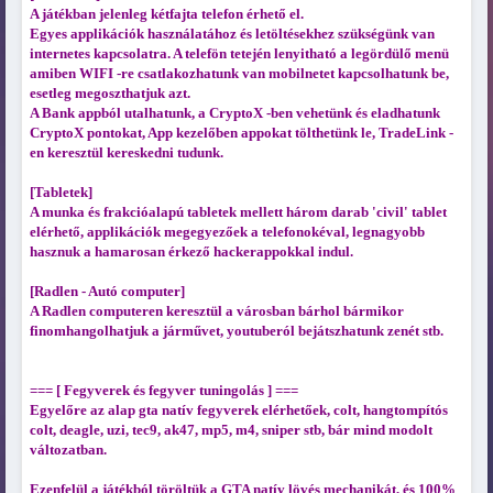
A játékban jelenleg kétfajta telefon érhető el.
Egyes applikációk használatához és letöltésekhez szükségünk van
internetes kapcsolatra. A telefön tetején lenyitható a legördülő menü
amiben WIFI -re csatlakozhatunk van mobilnetet kapcsolhatunk be,
esetleg megoszthatjuk azt.
A Bank appból utalhatunk, a CryptoX -ben vehetünk és eladhatunk
CryptoX pontokat, App kezelőben appokat tölthetünk le, TradeLink -
en keresztül kereskedni tudunk.
[Tabletek]
A munka és frakcióalapú tabletek mellett három darab 'civil' tablet
elérhető, applikációk megegyezőek a telefonokéval, legnagyobb
hasznuk a hamarosan érkező hackerappokkal indul.
[Radlen - Autó computer]
A Radlen computeren keresztül a városban bárhol bármikor
finomhangolhatjuk a járművet, youtuberól bejátszhatunk zenét stb.
=== [ Fegyverek és fegyver tuningolás ] ===
Egyelőre az alap gta natív fegyverek elérhetőek, colt, hangtompítós
colt, deagle, uzi, tec9, ak47, mp5, m4, sniper stb, bár mind modolt
változatban.
Ezenfelül a játékból töröltük a GTA natív lövés mechanikát, és 100%