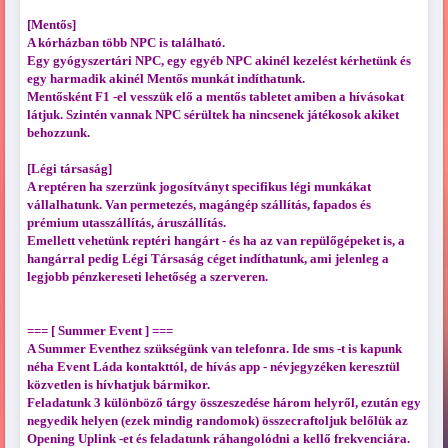
[Mentős]
A kórházban több NPC is található.
Egy gyógyszertári NPC, egy egyéb NPC akinél kezelést kérhetünk és
egy harmadik akinél Mentős munkát indíthatunk.
Mentősként F1 -el vesszük elő a mentős tabletet amiben a hívásokat
látjuk. Szintén vannak NPC sérültek ha nincsenek játékosok akiket
behozzunk.
[Légi társaság]
A reptéren ha szerzünk jogosítványt specifikus légi munkákat
vállalhatunk. Van permetezés, magángép szállítás, fapados és
prémium utasszállítás, áruszállítás.
Emellett vehetünk reptéri hangárt - és ha az van repülőgépeket is, a
hangárral pedig Légi Társaság céget indíthatunk, ami jelenleg a
legjobb pénzkereseti lehetőség a szerveren.
=== [ Summer Event ] ===
A Summer Eventhez szükségünk van telefonra. Ide sms -t is kapunk
néha Event Láda kontakttól, de hívás app - névjegyzéken keresztül
közvetlen is hívhatjuk bármikor.
Feladatunk 3 különböző tárgy összeszedése három helyről, ezután egy
negyedik helyen (ezek mindig randomok) összecraftoljuk belőlük az
Opening Uplink -et és feladatunk ráhangolódni a kellő frekvenciára.