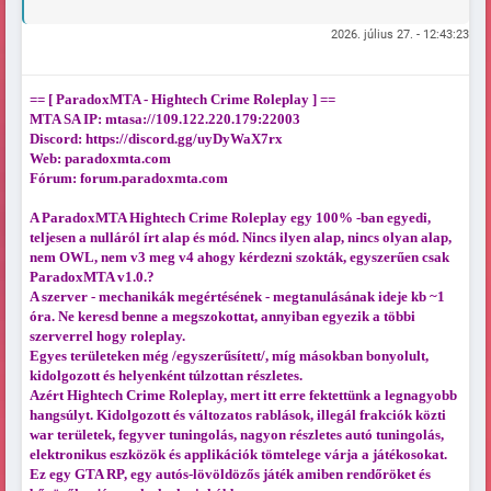
2026. július 27. - 12:43:23
== [ ParadoxMTA - Hightech Crime Roleplay ] ==
MTA SA IP: mtasa://109.122.220.179:22003
Discord:
https://discord.gg/uyDyWaX7rx
Web: paradoxmta.com
Fórum: forum.paradoxmta.com
A ParadoxMTA Hightech Crime Roleplay egy 100% -ban egyedi,
teljesen a nulláról írt alap és mód. Nincs ilyen alap, nincs olyan alap,
nem OWL, nem v3 meg v4 ahogy kérdezni szokták, egyszerűen csak
ParadoxMTA v1.0.?
A szerver - mechanikák megértésének - megtanulásának ideje kb ~1
óra. Ne keresd benne a megszokottat, annyiban egyezik a többi
szerverrel hogy roleplay.
Egyes területeken még /egyszerűsített/, míg másokban bonyolult,
kidolgozott és helyenként túlzottan részletes.
Azért Hightech Crime Roleplay, mert itt erre fektettünk a legnagyobb
hangsúlyt. Kidolgozott és változatos rablások, illegál frakciók közti
war területek, fegyver tuningolás, nagyon részletes autó tuningolás,
elektronikus eszközök és applikációk tömtelege várja a játékosokat.
Ez egy GTA RP, egy autós-lövöldözős játék amiben rendőröket és