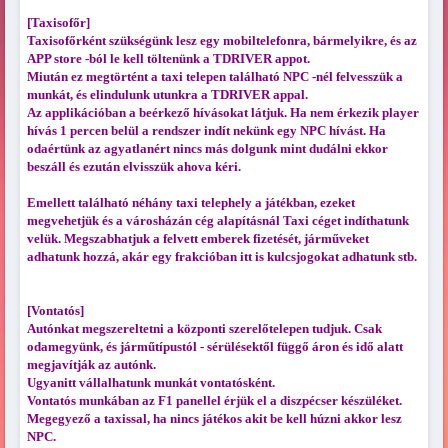
[Taxisofőr]
Taxisofőrként szükségünk lesz egy mobiltelefonra, bármelyikre, és az
APP store -ból le kell töltenünk a TDRIVER appot.
Miután ez megtörtént a taxi telepen található NPC -nél felvesszük a
munkát, és elindulunk utunkra a TDRIVER appal.
Az applikációban a beérkező hívásokat látjuk. Ha nem érkezik player
hívás 1 percen belül a rendszer indít nekünk egy NPC hívást. Ha
odaértünk az agyatlanért nincs más dolgunk mint dudálni ekkor
beszáll és ezután elvisszük ahova kéri.
Emellett található néhány taxi telephely a játékban, ezeket
megvehetjük és a városházán cég alapításnál Taxi céget indíthatunk
velük. Megszabhatjuk a felvett emberek fizetését, járműveket
adhatunk hozzá, akár egy frakcióban itt is kulcsjogokat adhatunk stb.
[Vontatós]
Autónkat megszereltetni a központi szerelőtelepen tudjuk. Csak
odamegyünk, és járműtípustól - sérülésektől függő áron és idő alatt
megjavítják az autónk.
Ugyanitt vállalhatunk munkát vontatósként.
Vontatós munkában az F1 panellel érjük el a diszpécser készüléket.
Megegyező a taxissal, ha nincs játékos akit be kell húzni akkor lesz
NPC.