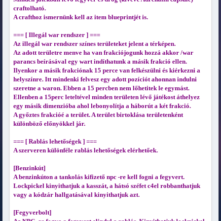
craftolható.
A crafthoz ismernünk kell az item blueprintjét is.
=== [ Illegál war rendszer ] ===
Az illegál war rendszer színes területeket jelent a térképen.
Az adott területre menve ha van frakciójogunk hozzá akkor /war
parancs beírásával egy wart indíthatunk a másik frakció ellen.
Ilyenkor a másik frakciónak 15 perce van felkészülni és kiérkezni a
helyszínre. Itt mindenki felvesz egy adott pozíciót ahonnan indulni
szeretne a waron. Ebben a 15 percben nem lőhetitek le egymást.
Ellenben a 15perc leteltével minden területen lévő játékost áthelyez
egy másik dimenzióba ahol lebonyolítja a háborút a két frakció.
A győztes frakcióé a terület. A terület birtoklása területenként
különböző előnyökkel jár.
=== [ Rablás lehetőségek ] ===
A szerveren különféle rablás lehetőségek elérhetőek.
[Benzinkút]
A benzinkúton a tankolás kifizető npc -re kell fogni a fegyvert.
Lockpickel kinyithatjuk a kasszát, a hátsó széfet c4el robbanthatjuk
vagy a kódzár hallgatásával kinyithatjuk azt.
[Fegyverbolt]