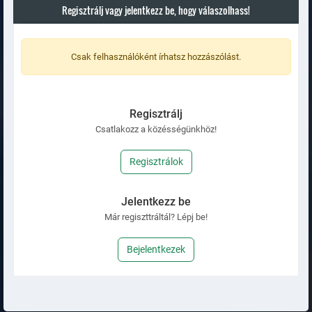
Regisztrálj vagy jelentkezz be, hogy válaszolhass!
Csak felhasználóként írhatsz hozzászólást.
Regisztrálj
Csatlakozz a közésségünkhöz!
Regisztrálok
Jelentkezz be
Már regiszttráltál? Lépj be!
Bejelentkezek