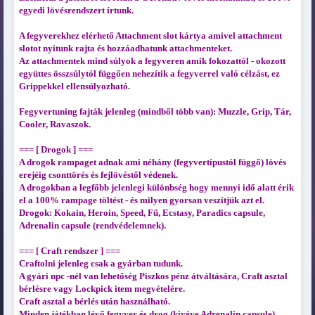
egyedi lövésrendszert írtunk.
A fegyverekhez elérhető Attachment slot kártya amivel attachment
slotot nyitunk rajta és hozzáadhatunk attachmenteket.
Az attachmentek mind súlyok a fegyveren amik fokozattól - okozott
együttes összsúlytól függően nehezítik a fegyverrel való célzást, ez
Grippekkel ellensúlyozható.
Fegyvertuning fajták jelenleg (mindből több van): Muzzle, Grip, Tár,
Cooler, Ravaszok.
=== [ Drogok ] ===
A drogok rampaget adnak ami néhány (fegyvertípustól függő) lövés
erejéig csonttörés és fejlövéstől védenek.
A drogokban a legfőbb jelenlegi különbség hogy mennyi idő alatt érik
el a 100% rampage töltést - és milyen gyorsan veszítjük azt el.
Drogok: Kokain, Heroin, Speed, Fű, Ecstasy, Paradics capsule,
Adrenalin capsule (rendvédelemnek).
=== [ Craft rendszer ] ===
Craftolni jelenleg csak a gyárban tudunk.
A gyári npc -nél van lehetőség Piszkos pénz átváltására, Craft asztal
bérlésre vagy Lockpick item megvételére.
Craft asztal a bérlés után használható.
Minden játékban lévő fegyver és drog (kivéve Adrenalin capsule)