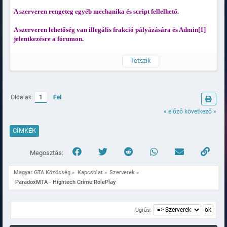
A szerveren rengeteg egyéb mechanika és script fellelhető.
A szerveren lehetőség van illegális frakció pályázására és Admin[1]
jelentkezésre a fórumon.
Tetszik
Naplózva
Oldalak:
1
Fel
« előző
következő »
CÍMKÉK
Megosztás:
Magyar GTA Közösség
»
Kapcsolat
»
Szerverek
»
 ParadoxMTA - Hightech Crime RolePlay
Ugrás: