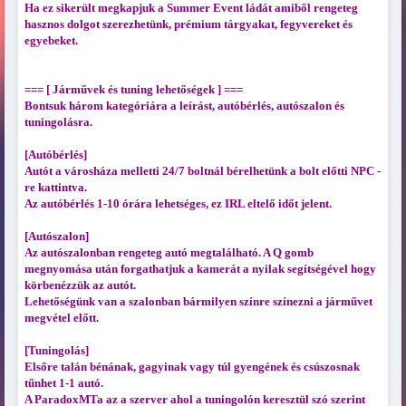
Ha ez sikerült megkapjuk a Summer Event ládát amiből rengeteg
hasznos dolgot szerezhetünk, prémium tárgyakat, fegyvereket és
egyebeket.
=== [ Járművek és tuning lehetőségek ] ===
Bontsuk három kategóriára a leírást, autóbérlés, autószalon és
tuningolásra.
[Autóbérlés]
Autót a városháza melletti 24/7 boltnál bérelhetünk a bolt előtti NPC -
re kattintva.
Az autóbérlés 1-10 órára lehetséges, ez IRL eltelő időt jelent.
[Autószalon]
Az autószalonban rengeteg autó megtalálható. A Q gomb
megnyomása után forgathatjuk a kamerát a nyilak segítségével hogy
körbenézzük az autót.
Lehetőségünk van a szalonban bármilyen színre színezni a járművet
megvétel előtt.
[Tuningolás]
Elsőre talán bénának, gagyinak vagy túl gyengének és csúszosnak
tűnhet 1-1 autó.
A ParadoxMTa az a szerver ahol a tuningolón keresztül szó szerint