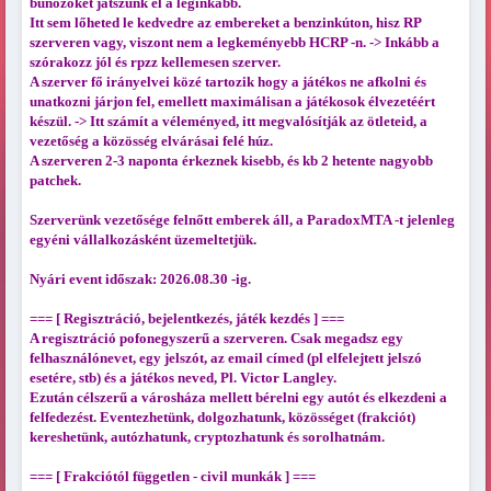
bűnözőket játszunk el a leginkább.
Itt sem lőheted le kedvedre az embereket a benzinkúton, hisz RP
szerveren vagy, viszont nem a legkeményebb HCRP -n. -> Inkább a
szórakozz jól és rpzz kellemesen szerver.
A szerver fő irányelvei közé tartozik hogy a játékos ne afkolni és
unatkozni járjon fel, emellett maximálisan a játékosok élvezetéért
készül. -> Itt számít a véleményed, itt megvalósítják az ötleteid, a
vezetőség a közösség elvárásai felé húz.
A szerveren 2-3 naponta érkeznek kisebb, és kb 2 hetente nagyobb
patchek.
Szerverünk vezetősége felnőtt emberek áll, a ParadoxMTA -t jelenleg
egyéni vállalkozásként üzemeltetjük.
Nyári event időszak: 2026.08.30 -ig.
=== [ Regisztráció, bejelentkezés, játék kezdés ] ===
A regisztráció pofonegyszerű a szerveren. Csak megadsz egy
felhasználónevet, egy jelszót, az email címed (pl elfelejtett jelszó
esetére, stb) és a játékos neved, Pl. Victor Langley.
Ezután célszerű a városháza mellett bérelni egy autót és elkezdeni a
felfedezést. Eventezhetünk, dolgozhatunk, közösséget (frakciót)
kereshetünk, autózhatunk, cryptozhatunk és sorolhatnám.
=== [ Frakciótól független - civil munkák ] ===