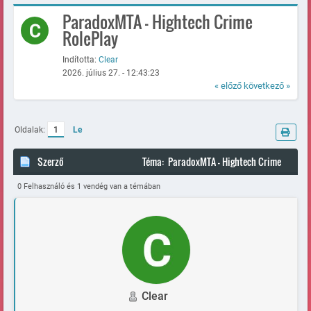
ParadoxMTA - Hightech Crime
RolePlay
Indította:
Clear
2026. július 27. - 12:43:23
« előző
következő »
Oldalak:
1
Le
Szerző
Téma: ParadoxMTA - Hightech Crime
RolePlay (Megtekintve 1103 alkalommal)
0 Felhasználó és 1 vendég van a témában
Clear