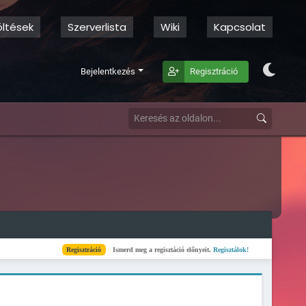
öltések
Szerverlista
Wiki
Kapcsolat
Bejelentkezés
Regisztráció
Regisztráció
Ismerd meg a regisztáció előnyeit.
Regisztálok!
Kész
Elkészült a sze