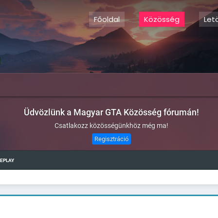
Főoldal
Közösség
Let
Üdvözlünk a Magyar GTA Közösség fórumán!
Csatlakozz közösségünkhöz még ma!
Regisztráció
LEPLAY