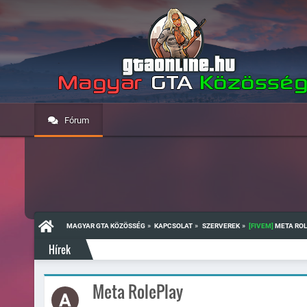
Fórum
»
»
»
MAGYAR GTA KÖZÖSSÉG
KAPCSOLAT
SZERVEREK
[FIVEM]
 META RO
Hírek
Meta RolePlay