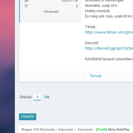
NORMÁLIS Handlingek
2023.07.28
Normális, szép UI-k
0
Hobby munkák
Fórumozó
És még sok más, ezekről kic
Tiktok:
https://www.tiktok.com/@m
Discord:
https://discord.gg/Ap37rjZp
Körülbelül tavaszi szünetben
Tetszik
Oldalak:
1
Fel
CÍMKÉK
Magyar GTA Közösség
»
Kapcsolat
»
Szerverek
»
[FiveM]
 Meta RolePlay