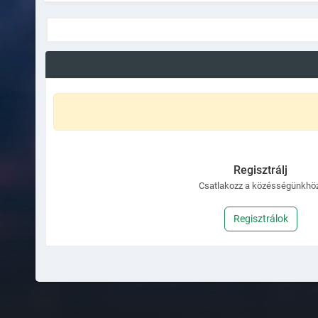
Regisztrálj
Csatlakozz a közésségünkhöz
Regisztrálok