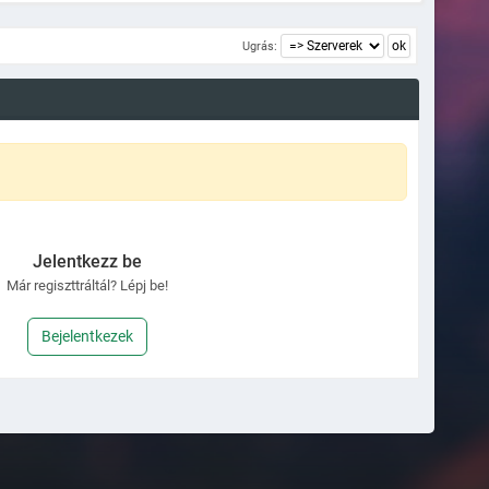
Ugrás:
Jelentkezz be
Már regiszttráltál? Lépj be!
Bejelentkezek