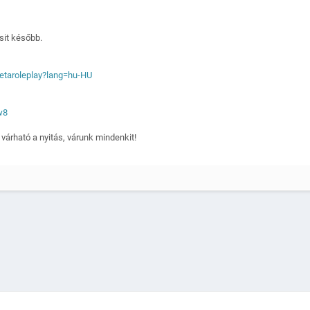
sit később.
etaroleplay?lang=hu-HU
w8
 várható a nyitás, várunk mindenkit!