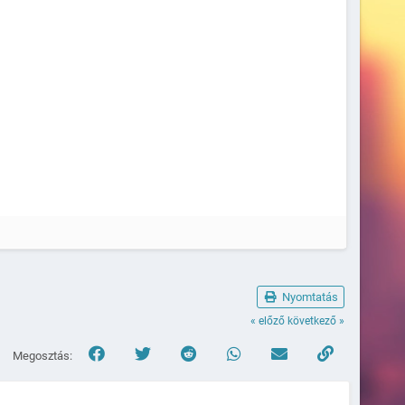
Naplózva
Nyomtatás
« előző
következő »
Megosztás: