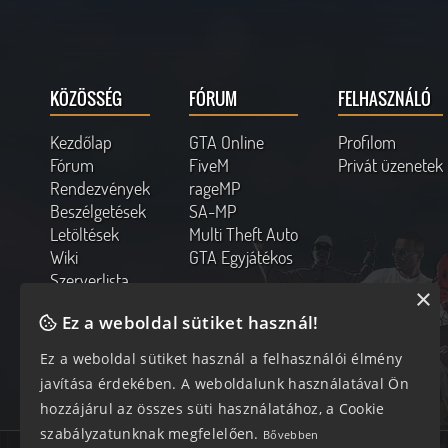
KÖZÖSSÉG
FÓRUM
FELHASZNÁLÓ
Kezdőlap
GTA Online
Profilom
Fórum
FiveM
Privát üzenetek
Rendezvények
rageMP
Beszélgetések
SA-MP
Letöltések
Multi Theft Auto
Wiki
GTA Egyjátékos
Szerverlista
×
Kapcsolat
Ez a weboldal sütiket használ!
Online felhasználók
Ez a weboldal sütiket használ a felhasználói élmény
300 vendég, 0 tag
javítása érdekében. A weboldalunk használatával Ön
hozzájárul az összes süti használatához, a Cookie
szabályzatunknak megfelelően.
Bővebben