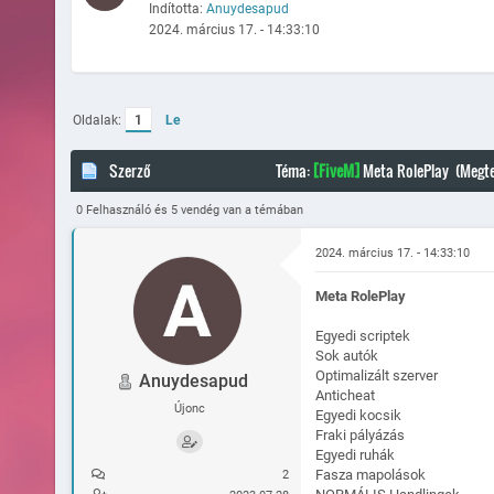
Indította:
Anuydesapud
2024. március 17. - 14:33:10
Oldalak:
1
Le
Szerző
Téma:
[FiveM]
Meta RolePlay (Megte
0 Felhasználó és 5 vendég van a témában
2024. március 17. - 14:33:10
Meta RolePlay
Egyedi scriptek
Sok autók
Optimalizált szerver
Anuydesapud
Anticheat
Újonc
Egyedi kocsik
Fraki pályázás
Egyedi ruhák
Fasza mapolások
2