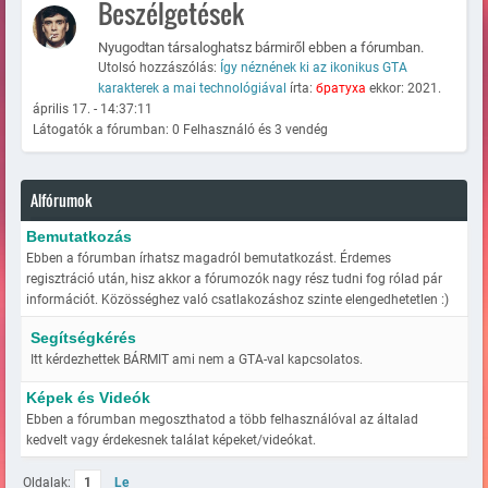
Beszélgetések
Nyugodtan társaloghatsz bármiről ebben a fórumban.
Utolsó hozzászólás:
Így néznének ki az ikonikus GTA
karakterek a mai technológiával
írta:
братуха
ekkor: 2021.
április 17. - 14:37:11
Látogatók a fórumban: 0 Felhasználó és 3 vendég
Alfórumok
Bemutatkozás
Ebben a fórumban írhatsz magadról bemutatkozást. Érdemes
regisztráció után, hisz akkor a fórumozók nagy rész tudni fog rólad pár
információt. Közösséghez való csatlakozáshoz szinte elengedhetetlen :)
Segítségkérés
Itt kérdezhettek BÁRMIT ami nem a GTA-val kapcsolatos.
Képek és Videók
Ebben a fórumban megoszthatod a több felhasználóval az általad
kedvelt vagy érdekesnek találat képeket/videókat.
Oldalak:
1
Le