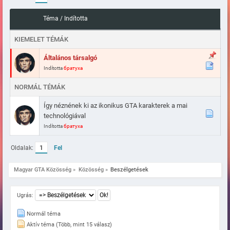
Téma
/
Indította
KIEMELET TÉMÁK
Általános társalgó
Indította
братуха
NORMÁL TÉMÁK
Így néznének ki az ikonikus GTA karakterek a mai
technológiával
Indította
братуха
Oldalak:
1
Fel
Magyar GTA Közösség
»
Közösség
»
Beszélgetések
Ugrás:
Normál téma
Aktív téma (Több, mint 15 válasz)