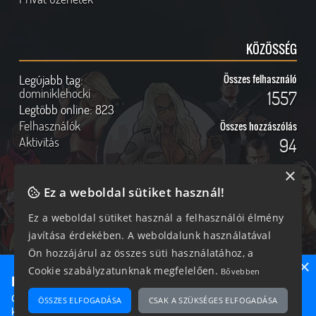
KÖZÖSSÉG
Legújabb tag:
Összes felhasználó
dominiklehocki
1557
Legtöbb online:
823
Felhasználók
Összes hozzászólás
Aktivitás
94
×
Ez a weboldal sütiket használ!
Online felhasználók
Kövess Minket!
Ez a weboldal sütiket használ a felhasználói élmény
javítása érdekében. A weboldalunk használatával
243 vendég, 0 tag
Ön hozzájárul az összes süti használatához, a
×
Cookie szabályzatunknak megfelelően.
Bővebben
Ne maradj le semmiről!
Csatlakozz most hozzánk, hogy megtudd, milyen egy igazi
ÖSSZES ELFOGADÁSA
CSAK A SZÜKSÉGES ELFOGADÁSA
2026 © Magyar GTA Közösség
közösséghez tartozni!