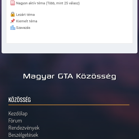
Nagyon aktív téma (Több, mint 25 válasz)
Lezárt téma
Kiemelt téma
Szavazás
Magyar GTA Közösség
KÖZÖSSÉG
Kezdőlap
Fórum
Rendezvények
Beszélgetések