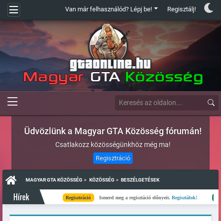
Van már felhasználód? Lépj be!
Regisztálj!
Üdvözlünk a Magyar GTA Közösség fórumán!
Csatlakozz közösségünkhöz még ma!
Regisztráció
»
»
MAGYAR GTA KÖZÖSSÉG
KÖZÖSSÉG
BESZÉLGETÉSEK
Hírek
Regisztráció
Ismerd meg a regisztáció előnyeit.
Regisztálok!
Kész