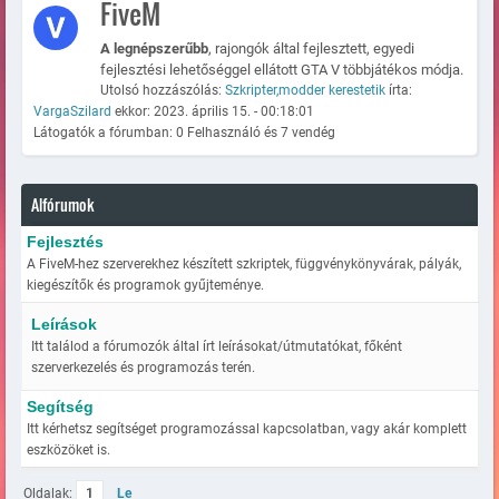
FiveM
A legnépszerűbb
, rajongók által fejlesztett, egyedi
fejlesztési lehetőséggel ellátott GTA V többjátékos módja.
Utolsó hozzászólás:
Szkripter,modder kerestetik
írta:
VargaSzilard
ekkor: 2023. április 15. - 00:18:01
Látogatók a fórumban: 0 Felhasználó és 7 vendég
Alfórumok
Fejlesztés
A FiveM-hez szerverekhez készített szkriptek, függvénykönyvárak, pályák,
kiegészítők és programok gyűjteménye.
Leírások
Itt találod a fórumozók által írt leírásokat/útmutatókat, főként
szerverkezelés és programozás terén.
Segítség
Itt kérhetsz segítséget programozással kapcsolatban, vagy akár komplett
eszközöket is.
Oldalak:
1
Le