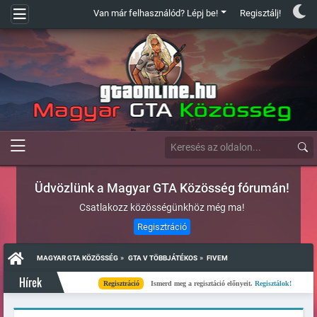
Van már felhasználód? Lépj be!
Regisztálj!
Üdvözlünk a Magyar GTA Közösség fórumán!
Csatlakozz közösségünkhöz még ma!
Regisztráció
»
»
MAGYAR GTA KÖZÖSSÉG
GTA V TÖBBJÁTÉKOS
FIVEM
Hírek
Regisztráció
Ismerd meg a regisztáció előnyeit.
Regisztálok!
Kés