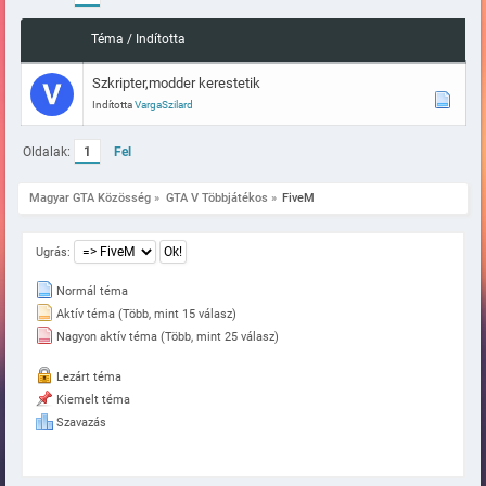
Téma
/
Indította
Szkripter,modder kerestetik
Indította
VargaSzilard
Oldalak:
1
Fel
Magyar GTA Közösség
»
GTA V Többjátékos
»
FiveM
Ugrás:
Normál téma
Aktív téma (Több, mint 15 válasz)
Nagyon aktív téma (Több, mint 25 válasz)
Lezárt téma
Kiemelt téma
Szavazás