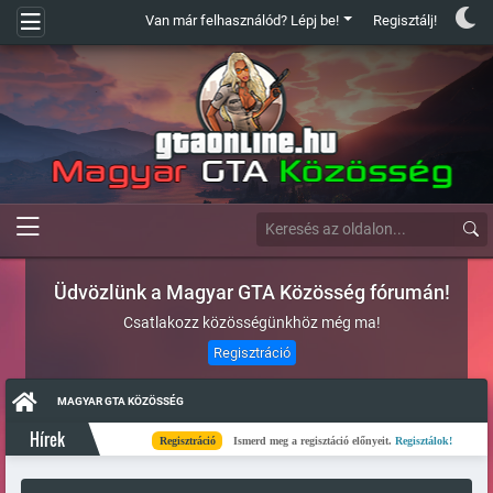
Van már felhasználód? Lépj be!
Regisztálj!
Üdvözlünk a Magyar GTA Közösség fórumán!
Csatlakozz közösségünkhöz még ma!
Regisztráció
MAGYAR GTA KÖZÖSSÉG
Hírek
Regisztráció
Ismerd meg a regisztáció előnyeit.
Regisztálok!
Kés