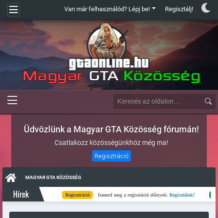
Van már felhasználód? Lépj be!
Regisztálj!
Üdvözlünk a Magyar GTA Közösség fórumán!
Csatlakozz közösségünkhöz még ma!
Regisztráció
MAGYAR GTA KÖZÖSSÉG
Hírek
Regisztráció
Ismerd meg a regisztáció előnyeit.
Regisztálok!
Kész