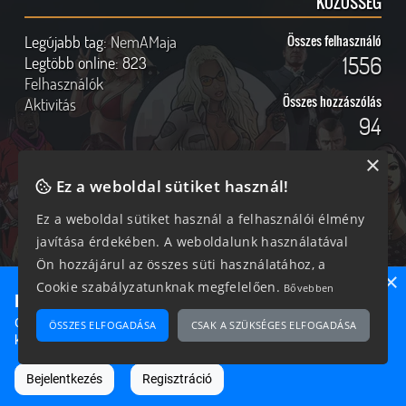
KÖZÖSSÉG
Legújabb tag:
NemAMaja
Összes felhasználó
1556
Legtöbb online:
823
Felhasználók
Összes hozzászólás
Aktivitás
94
×
Ez a weboldal sütiket használ!
Online felhasználók
Kövess Minket!
Ez a weboldal sütiket használ a felhasználói élmény
javítása érdekében. A weboldalunk használatával
233 vendég, 0 tag
Ön hozzájárul az összes süti használatához, a
×
Cookie szabályzatunknak megfelelően.
Bővebben
Ne maradj le semmiről!
Csatlakozz most hozzánk, hogy megtudd, milyen egy igazi
ÖSSZES ELFOGADÁSA
CSAK A SZÜKSÉGES ELFOGADÁSA
2026 © Magyar GTA Közösség
közösséghez tartozni!
A weboldalon található anyagok kizárólag a GTAOnline.hu
hozzájárulásával és a forrás megjelölésével használhatóak fel.
Bejelentkezés
Regisztráció