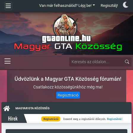
Van már felhasználód? Lépj be!
Regisztálj!
Üdvözlünk a Magyar GTA Közösség fórumán!
Csatlakozz közösségünkhöz még ma!
Regisztráció
MAGYAR GTA KÖZÖSSÉG
Hírek
Regisztráció
Ismerd meg a regisztáció előnyeit.
Regisztálok!
Ké