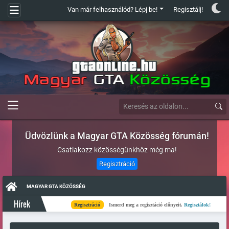
Van már felhasználód? Lépj be!
Regisztálj!
Üdvözlünk a Magyar GTA Közösség fórumán!
Csatlakozz közösségünkhöz még ma!
Regisztráció
MAGYAR GTA KÖZÖSSÉG
Hírek
Regisztráció
Ismerd meg a regisztáció előnyeit.
Regisztálok!
Kés