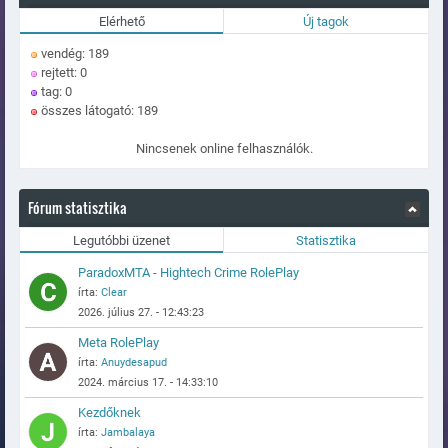
Elérhető
Új tagok
vendég: 189
rejtett: 0
tag: 0
összes látogató: 189
Nincsenek online felhasználók.
Fórum statisztika
Legutóbbi üzenet
Statisztika
ParadoxMTA - Hightech Crime RolePlay
írta:
Clear
2026. július 27. - 12:43:23
Meta RolePlay
írta:
Anuydesapud
2024. március 17. - 14:33:10
Kezdőknek
írta:
Jambalaya