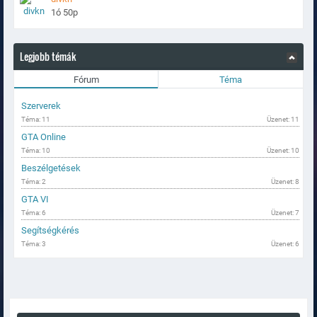
1ó 50p
Legjobb témák
Fórum
Téma
Szerverek
Téma: 11
Üzenet: 11
GTA Online
Téma: 10
Üzenet: 10
Beszélgetések
Téma: 2
Üzenet: 8
GTA VI
Téma: 6
Üzenet: 7
Segítségkérés
Téma: 3
Üzenet: 6