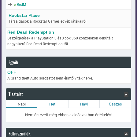
RedM
Rockstar Place
Társalgások a Rockstar Games egyéb játékairól.
Red Dead Redemption
Beszélgetések a PlayStation 3 és Xbox 360 konzolokon debütált
nagysikerű Red Dead Redemption-től.
Egyéb
OFF
A Grand theft Auto sorozatot nem érintő viták helye.
Tisztelet
Napi
Heti
Havi
Összes
Nem érkezett még ebben az időszakban értékelés!
Felhasználók