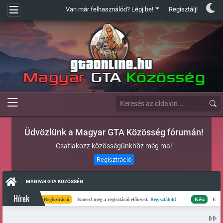
Van már felhasználód? Lépj be!
Regisztálj!
Üdvözlünk a Magyar GTA Közösség fórumán!
Csatlakozz közösségünkhöz még ma!
Regisztráció
MAGYAR GTA KÖZÖSSÉG
Hírek
Regisztráció
Ismerd meg a regisztáció előnyeit.
Regisztálok!
Kész
Elkészült a s