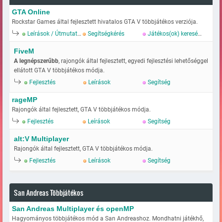
GTA Online
Rockstar Games által fejlesztett hivatalos GTA V többjátékos verziója.
Leírások / Útmutatok
Segítségkérés
Játékos(ok) keresése
FiveM
A legnépszerűbb
, rajongók által fejlesztett, egyedi fejlesztési lehetőséggel
ellátott GTA V többjátékos módja.
Fejlesztés
Leírások
Segítség
rageMP
Rajongók által fejlesztett, GTA V többjátékos módja.
Fejlesztés
Leírások
Segítség
alt:V Multiplayer
Rajongók által fejlesztett, GTA V többjátékos módja.
Fejlesztés
Leírások
Segítség
San Andreas Többjátékos
San Andreas Multiplayer és openMP
Hagyományos többjátékos mód a San Andreashoz. Mondhatni játékhő,