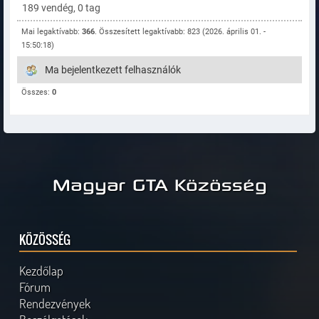
189 vendég, 0 tag
Mai legaktívabb:
366
. Összesített legaktívabb: 823 (2026. április 01. -
15:50:18)
Ma bejelentkezett felhasználók
Összes:
0
Magyar GTA Közösség
KÖZÖSSÉG
Kezdőlap
Fórum
Rendezvények