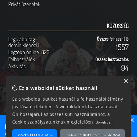
Privát üzenetek
KÖZÖSSÉG
Legújabb tag:
Összes felhasználó
dominiklehocki
1557
Legtöbb online:
823
Felhasználók
Összes hozzászólás
Aktivitás
94
×
Ez a weboldal sütiket használ!
Online felhasználók
Kövess Minket!
Ez a weboldal sütiket használ a felhasználói élmény
javítása érdekében. A weboldalunk használatával
189 vendég, 0 tag
Ön hozzájárul az összes süti használatához, a
×
Cookie szabályzatunknak megfelelően.
Bővebben
Ne maradj le semmiről!
Csatlakozz most hozzánk, hogy megtudd, milyen egy igazi
ÖSSZES ELFOGADÁSA
CSAK A SZÜKSÉGES ELFOGADÁSA