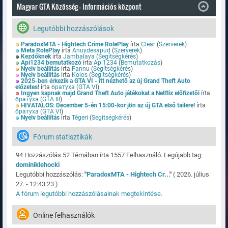
Magyar GTA Közösség - Információs központ
Legutóbbi hozzászólások
ParadoxMTA - Hightech Crime RolePlay
írta
Clear
(
Szerverek
)
Meta RolePlay
írta
Anuydesapud
(
Szerverek
)
Kezdőknek
írta
Jambalaya
(
Segítségkérés
)
Api1234 bemutatkozó
írta
Api1234
(
Bemutatkozás
)
Nyelv beállítás
írta
Fannu
(
Segítségkérés
)
Nyelv beállítás
írta
Kolos
(
Segítségkérés
)
2025-ben érkezik a GTA VI - itt nézhető az új Grand Theft Auto
előzetes!
írta
братуха
(
GTA VI
)
Ingyen kapnak majd Grand Theft Auto játékokat a Netflix előfizetői
írta
братуха
(
GTA III
)
HIVATALOS: December 5-én 15:00-kor jön az új GTA első tailere!
írta
братуха
(
GTA VI
)
Nyelv beállítás
írta
Tégeri
(
Segítségkérés
)
Fórum statisztikák
94 Hozzászólás 52 Témában írta 1557 Felhasználó. Legújabb tag:
dominiklehocki
Legutóbbi hozzászólás:
"
ParadoxMTA - Hightech Cr...
"
( 2026. július
27. - 12:43:23 )
A fórum legutóbbi hozzászólásainak megtekintése.
Online felhasználók