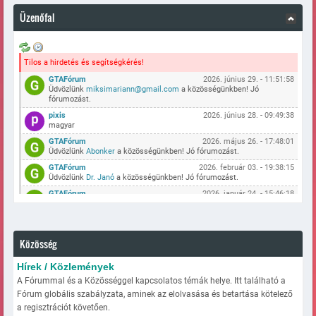
Üzenőfal
Tilos a hirdetés és segítségkérés!
GTAFórum
2026. június 29. - 11:51:58
Üdvözlünk
miksimariann@gmail.com
a közösségünkben! Jó
fórumozást.
pixis
2026. június 28. - 09:49:38
magyar
GTAFórum
2026. május 26. - 17:48:01
Üdvözlünk
Abonker
a közösségünkben! Jó fórumozást.
GTAFórum
2026. február 03. - 19:38:15
Üdvözlünk
Dr. Janó
a közösségünkben! Jó fórumozást.
GTAFórum
2026. január 24. - 15:46:18
Üdvözlünk
vadaszkh-12
a közösségünkben! Jó fórumozást.
GTAFórum
2025. december 09. - 13:30:38
Üdvözlünk
SzekeresMarci
a közösségünkben! Jó fórumozást.
Közösség
GTAFórum
2025. szeptember 26. - 20:19:39
Üdvözlünk
Peti786
a közösségünkben! Jó fórumozást.
Hírek / Közlemények
GTAFórum
2025. augusztus 11. - 05:30:45
A Fórummal és a Közösséggel kapcsolatos témák helye. Itt található a
Üdvözlünk
frici0822
a közösségünkben! Jó fórumozást.
Fórum globális szabályzata, aminek az elolvasása és betartása kötelező
GTAFórum
2025. augusztus 07. - 10:07:38
a regisztrációt követően.
Üdvözlünk
kristof45
a közösségünkben! Jó fórumozást.