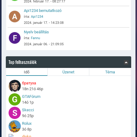
2024. február 17. - 08:27:17
Api1234 bemutatkozó
írta:
Api1234
2024. január 17. - 14:23:08
Nyelv beállítás
írta:
Fannu
2024. január 06. - 21:09:05
Top felhasználók
Idő
Üzenet
Téma
братуха
18n 21ó 46p
GTAFórum
14ó 1p
Skecci
9ó 25p
Rolux
3ó 8p
divkn