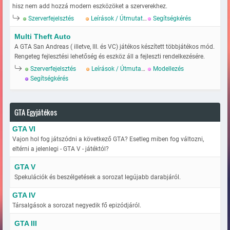
hisz nem add hozzá modern eszközöket a szerverekhez.
Szerverfejelsztés
Leírások / Útmutatok
Segítségkérés
Multi Theft Auto
A GTA San Andreas ( illetve, III. és VC) játékos készített többjátékos mód.
Rengeteg fejlesztési lehetőség és eszköz áll a fejleszti rendelkezésére.
Szerverfejelsztés
Leírások / Útmutatok
Modellezés
Segítségkérés
GTA Egyjátékos
GTA VI
Vajon hol fog játszódni a következő GTA? Esetleg miben fog változni,
eltérni a jelenlegi - GTA V - játéktól?
GTA V
Spekulációk és beszélgetések a sorozat legújabb darabjáról.
GTA IV
Társalgások a sorozat negyedik fő epizódjáról.
GTA III