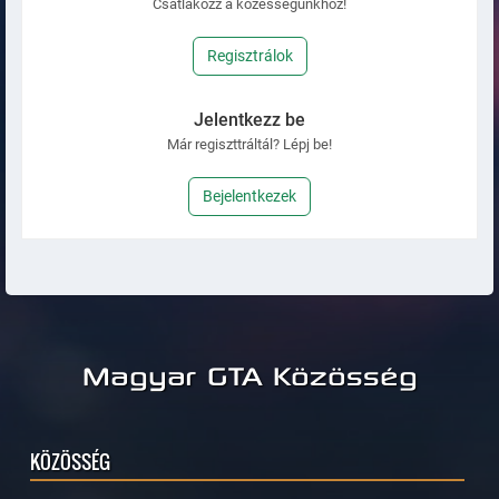
Csatlakozz a közésségünkhöz!
Regisztrálok
Jelentkezz be
Már regiszttráltál? Lépj be!
Bejelentkezek
Magyar GTA Közösség
KÖZÖSSÉG