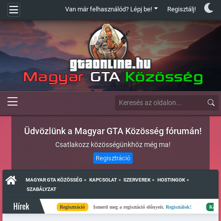
Van már felhasználód? Lépj be!
Regisztálj!
Üdvözlünk a Magyar GTA Közösség fórumán!
Csatlakozz közösségünkhöz még ma!
Regisztráció
»
»
»
»
MAGYAR GTA KÖZÖSSÉG
KAPCSOLAT
SZERVEREK
HOSTINGOK
 SZABÁLYZAT
Hírek
Regisztráció
Ismerd meg a regisztáció előnyeit.
Regisztálok!
Kész
Elk