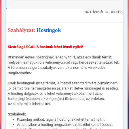
2021. február 13. - 00:54:20
Szabályzat:
Hostingok
Kizárólag LEGÁLIS hostnak lehet témát nyitni!
Itt minden egyes hostingnak lehet nyitni
1
, azaz egy darab témát,
melyben leírhatjuk róla véleményünket vagy kérdéseket tehetünk fel.
A fórumban szigorú szabályok vannak a normális viselkedés
megőrzéséhez.
Csak hostingnak nyiss témát, leírhatod szerinted miért jó/miért nem
jó, bármit róla, természetesen az áraikat illetve minőségét is esetleg.
A hosting dolgozókról is lehet véleményt alkotni, mert az is
fontos,legfőképpen a konfigos(ok) illetve a tulaj az érdekes.
Az akciókról is lehetne írni.
Szabályok:
Kizárólag működ, legális hostingnak lehet témát nyitni.
Amennyiben a hosting megszűnik ezt közölni kell a főposzt