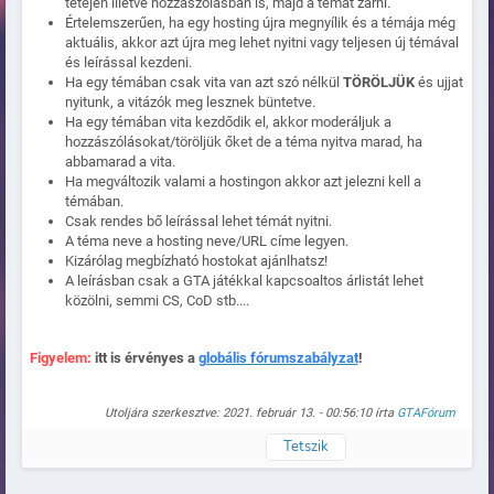
tetején illetve hozzászólásban is, majd a témát zárni.
Értelemszerűen, ha egy hosting újra megnyílik és a témája még
aktuális, akkor azt újra meg lehet nyitni vagy teljesen új témával
és leírással kezdeni.
Ha egy témában csak vita van azt szó nélkül
TÖRÖLJÜK
és ujjat
nyitunk, a vitázók meg lesznek büntetve.
Ha egy témában vita kezdődik el, akkor moderáljuk a
hozzászólásokat/töröljük őket de a téma nyitva marad, ha
abbamarad a vita.
Ha megváltozik valami a hostingon akkor azt jelezni kell a
témában.
Csak rendes bő leírással lehet témát nyitni.
A téma neve a hosting neve/URL címe legyen.
Kizárólag megbízható hostokat ajánlhatsz!
A leírásban csak a GTA játékkal kapcsoaltos árlistát lehet
közölni, semmi CS, CoD stb....
Figyelem:
itt is érvényes a
globális fórumszabályzat
!
Utoljára szerkesztve: 2021. február 13. - 00:56:10 írta
GTAFórum
Tetszik
Naplózva