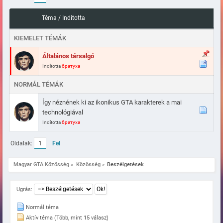
Téma
/
Indította
KIEMELET TÉMÁK
Általános társalgó
Indította
братуха
NORMÁL TÉMÁK
Így néznének ki az ikonikus GTA karakterek a mai
technológiával
Indította
братуха
Oldalak:
1
Fel
Magyar GTA Közösség
»
Közösség
»
Beszélgetések
Ugrás:
Normál téma
Aktív téma (Több, mint 15 válasz)