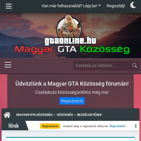
Van már felhasználód? Lépj be!
Regisztálj!
Üdvözlünk a Magyar GTA Közösség fórumán!
Csatlakozz közösségünkhöz még ma!
Regisztráció
»
»
MAGYAR GTA KÖZÖSSÉG
KÖZÖSSÉG
BESZÉLGETÉSEK
Hírek
Regisztráció
Ismerd meg a regisztáció előnyeit.
Regisztálok!
Kész