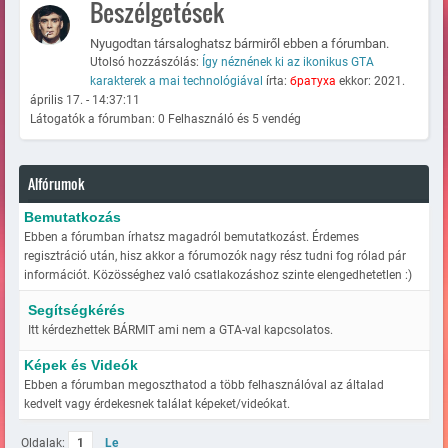
Beszélgetések
Nyugodtan társaloghatsz bármiről ebben a fórumban.
Utolsó hozzászólás:
Így néznének ki az ikonikus GTA
karakterek a mai technológiával
írta:
братуха
ekkor: 2021.
április 17. - 14:37:11
Látogatók a fórumban: 0 Felhasználó és 5 vendég
Alfórumok
Bemutatkozás
Ebben a fórumban írhatsz magadról bemutatkozást. Érdemes
regisztráció után, hisz akkor a fórumozók nagy rész tudni fog rólad pár
információt. Közösséghez való csatlakozáshoz szinte elengedhetetlen :)
Segítségkérés
Itt kérdezhettek BÁRMIT ami nem a GTA-val kapcsolatos.
Képek és Videók
Ebben a fórumban megoszthatod a több felhasználóval az általad
kedvelt vagy érdekesnek találat képeket/videókat.
Oldalak:
1
Le