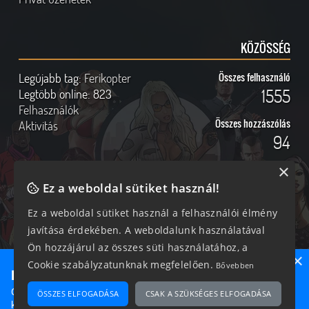
KÖZÖSSÉG
Legújabb tag:
Ferikopter
Összes felhasználó
1555
Legtöbb online:
823
Felhasználók
Összes hozzászólás
Aktivitás
94
×
Ez a weboldal sütiket használ!
Online felhasználók
Kövess Minket!
Ez a weboldal sütiket használ a felhasználói élmény
javítása érdekében. A weboldalunk használatával
350 vendég, 0 tag
Ön hozzájárul az összes süti használatához, a
×
Cookie szabályzatunknak megfelelően.
Bővebben
Ne maradj le semmiről!
Csatlakozz most hozzánk, hogy megtudd, milyen egy igazi
ÖSSZES ELFOGADÁSA
CSAK A SZÜKSÉGES ELFOGADÁSA
2026 © Magyar GTA Közösség
közösséghez tartozni!