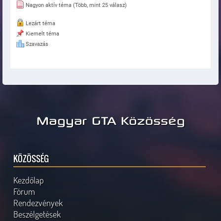
Nagyon aktív téma (Több, mint 25 válasz)
Lezárt téma
Kiemelt téma
Szavazás
Magyar GTA Közösség
KÖZÖSSÉG
Kezdőlap
Fórum
Rendezvények
Beszélgetések