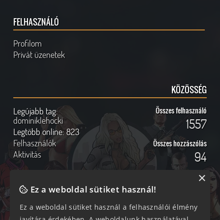
FELHASZNÁLÓ
Profilom
Privát üzenetek
KÖZÖSSÉG
Legújabb tag:
Összes felhasználó
dominiklehocki
1557
Legtöbb online:
823
Felhasználók
Összes hozzászólás
Aktivitás
94
×
Ez a weboldal sütiket használ!
Online felhasználók
Kövess Minket!
Ez a weboldal sütiket használ a felhasználói élmény
javítása érdekében. A weboldalunk használatával