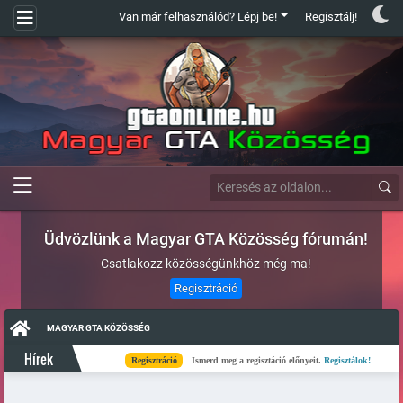
Van már felhasználód? Lépj be!
Regisztálj!
Üdvözlünk a Magyar GTA Közösség fórumán!
Csatlakozz közösségünkhöz még ma!
Regisztráció
MAGYAR GTA KÖZÖSSÉG
Hírek
Regisztráció
Ismerd meg a regisztáció előnyeit.
Regisztálok!
Kés