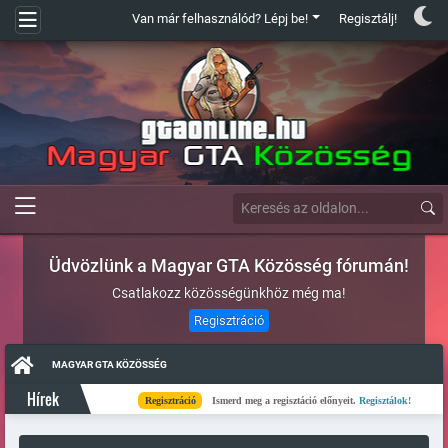
Van már felhasználód? Lépj be!
Regisztálj!
Üdvözlünk a Magyar GTA Közösség fórumán!
Csatlakozz közösségünkhöz még ma!
Regisztráció
MAGYAR GTA KÖZÖSSÉG
Hírek
Regisztráció
Ismerd meg a regisztáció előnyeit.
Regisztálok!
Kés