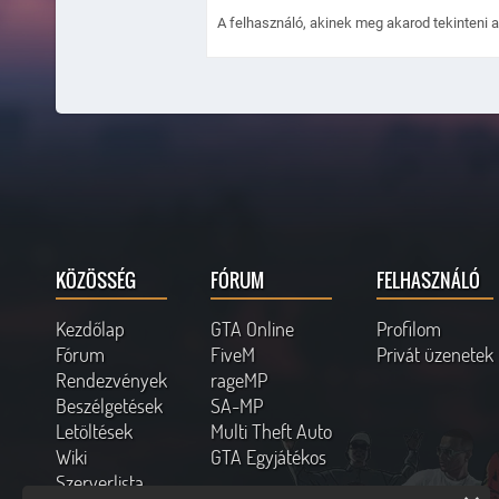
A felhasználó, akinek meg akarod tekinteni a p
KÖZÖSSÉG
FÓRUM
FELHASZNÁLÓ
Kezdőlap
GTA Online
Profilom
Fórum
FiveM
Privát üzenetek
Rendezvények
rageMP
Beszélgetések
SA-MP
Letöltések
Multi Theft Auto
Wiki
GTA Egyjátékos
Szerverlista