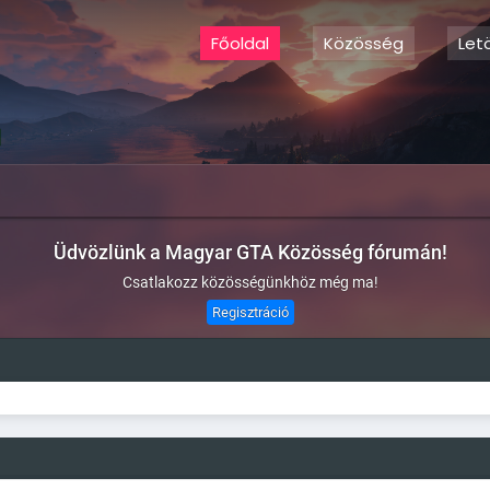
Főoldal
Közösség
Let
Üdvözlünk a Magyar GTA Közösség fórumán!
Csatlakozz közösségünkhöz még ma!
Regisztráció