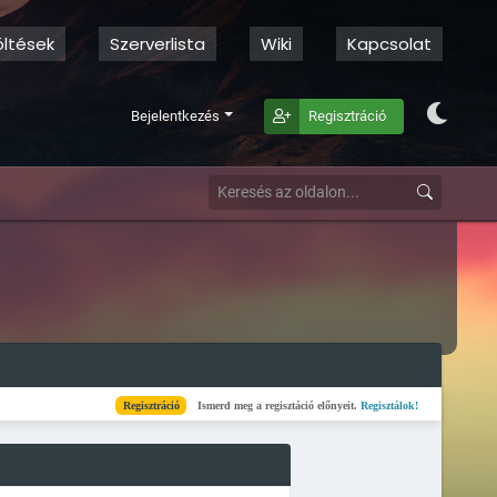
öltések
Szerverlista
Wiki
Kapcsolat
Bejelentkezés
Regisztráció
Regisztráció
Ismerd meg a regisztáció előnyeit.
Regisztálok!
Kész
Elkészül