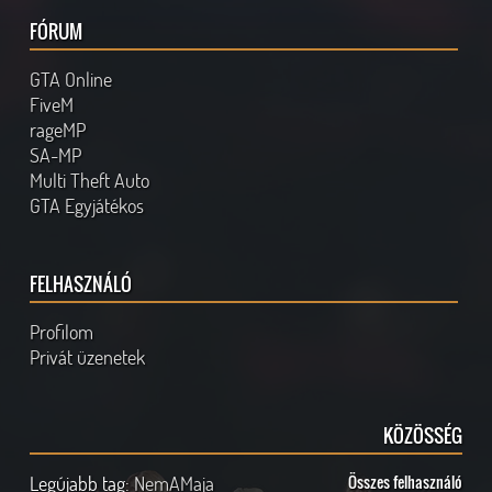
FÓRUM
GTA Online
FiveM
rageMP
SA-MP
Multi Theft Auto
GTA Egyjátékos
FELHASZNÁLÓ
Profilom
Privát üzenetek
KÖZÖSSÉG
Legújabb tag:
NemAMaja
Összes felhasználó