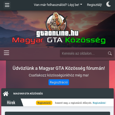
Van már felhasználód? Lépj be!
Regisztálj!
Üdvözlünk a Magyar GTA Közösség fórumán!
Csatlakozz közösségünkhöz még ma!
Regisztráció
MAGYAR GTA KÖZÖSSÉG
Hírek
Regisztráció
Ismerd meg a regisztáció előnyeit.
Regisztálok!
Kés