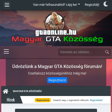
Van már felhasználód? Lépj be!
Regisztálj!
Üdvözlünk a Magyar GTA Közösség fórumán!
Csatlakozz közösségünkhöz még ma!
Regisztráció
MAGYAR GTA KÖZÖSSÉG
Hírek
Regisztráció
Ismerd meg a regisztáció előnyeit.
Regisztálok!
Kés