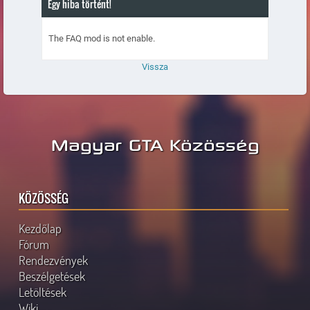
Egy hiba történt!
The FAQ mod is not enable.
Vissza
Magyar GTA Közösség
KÖZÖSSÉG
Kezdőlap
Fórum
Rendezvények
Beszélgetések
Letöltések
Wiki