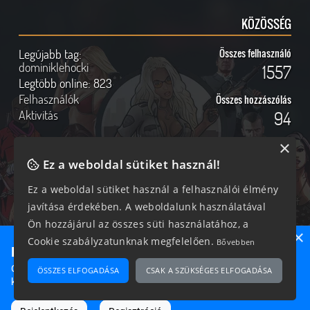
KÖZÖSSÉG
Legújabb tag:
Összes felhasználó
dominiklehocki
1557
Legtöbb online:
823
Felhasználók
Összes hozzászólás
Aktivitás
94
×
Ez a weboldal sütiket használ!
Online felhasználók
Kövess Minket!
Ez a weboldal sütiket használ a felhasználói élmény
javítása érdekében. A weboldalunk használatával
355 vendég, 0 tag
Ön hozzájárul az összes süti használatához, a
×
Cookie szabályzatunknak megfelelően.
Bővebben
Ne maradj le semmiről!
Csatlakozz most hozzánk, hogy megtudd, milyen egy igazi
ÖSSZES ELFOGADÁSA
CSAK A SZÜKSÉGES ELFOGADÁSA
2026 © Magyar GTA Közösség
közösséghez tartozni!
A weboldalon található anyagok kizárólag a GTAOnline.hu
hozzájárulásával és a forrás megjelölésével használhatóak fel.