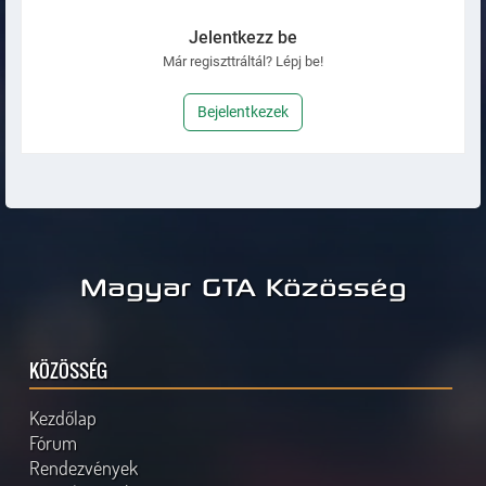
Jelentkezz be
Már regiszttráltál? Lépj be!
Bejelentkezek
Magyar GTA Közösség
KÖZÖSSÉG
Kezdőlap
Fórum
Rendezvények