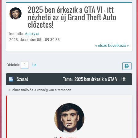
2025-ben érkezik a GTA VI - itt
nézhető az új Grand Theft Auto
előzetes!
Indította:
братуха
2023. december 05. - 09:30:33
« előző
következő »
Oldalak:
1
Le
Szerző
Téma: 2025-ben érkezik a GTA VI - itt
nézhető az új Grand Theft Auto előzetes! (Megtekintve 108595
0 Felhasználó és 3 vendég van a témában
alkalommal)