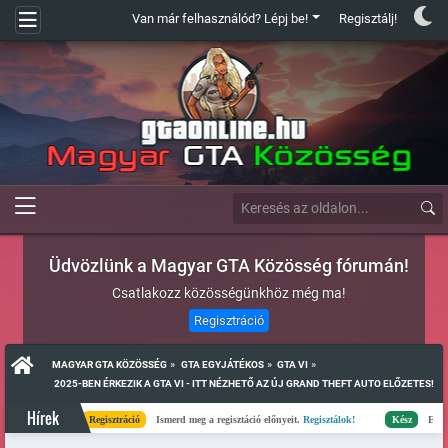
Van már felhasználód? Lépj be!
Regisztálj!
Üdvözlünk a Magyar GTA Közösség fórumán!
Csatlakozz közösségünkhöz még ma!
Regisztráció
»
»
»
MAGYAR GTA KÖZÖSSÉG
GTA EGYJÁTÉKOS
GTA VI
 2025-BEN ÉRKEZIK A GTA VI - ITT NÉZHETŐ AZ ÚJ GRAND THEFT AUTO ELŐZETES!
Hírek
Regisztráció
Ismerd meg a regisztáció előnyeit.
Regisztálok!
Kész
Elkészült a