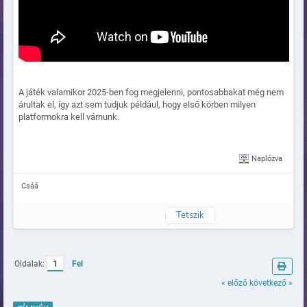
A játék valamikor 2025-ben fog megjelenni, pontosabbakat még nem
árultak el, így azt sem tudjuk például, hogy első körben milyen
platformokra kell várnunk.
Naplózva
Csáá
Tetszik
Oldalak:
1
Fel
« előző
következő »