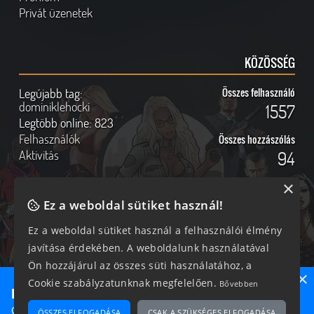
Privát üzenetek
KÖZÖSSÉG
Legújabb tag:
Összes felhasználó
dominiklehocki
1557
Legtöbb online:
823
Felhasználók
Összes hozzászólás
Aktivitás
94
×
Ez a weboldal sütiket használ!
Online felhasználók
Kövess Minket!
Ez a weboldal sütiket használ a felhasználói élmény
javítása érdekében. A weboldalunk használatával
341 vendég, 0 tag
Ön hozzájárul az összes süti használatához, a
×
Cookie szabályzatunknak megfelelően.
Bővebben
Ne maradj le semmiről!
Csatlakozz most hozzánk, hogy megtudd, milyen egy igazi
ÖSSZES ELFOGADÁSA
CSAK A SZÜKSÉGES ELFOGADÁSA