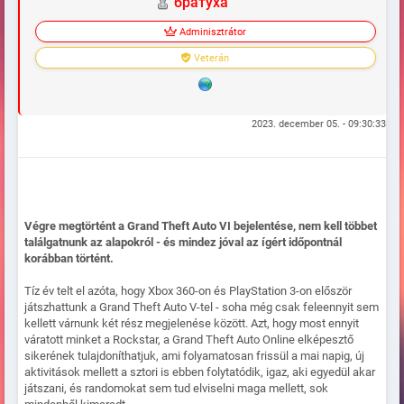
братуха
Adminisztrátor
Veterán
2023. december 05. - 09:30:33
Végre megtörtént a Grand Theft Auto VI bejelentése, nem kell többet
találgatnunk az alapokról - és mindez jóval az ígért időpontnál
korábban történt.
Tíz év telt el azóta, hogy Xbox 360-on és PlayStation 3-on először
játszhattunk a Grand Theft Auto V-tel - soha még csak feleennyit sem
kellett várnunk két rész megjelenése között. Azt, hogy most ennyit
váratott minket a Rockstar, a Grand Theft Auto Online elképesztő
sikerének tulajdoníthatjuk, ami folyamatosan frissül a mai napig, új
aktivitások mellett a sztori is ebben folytatódik, igaz, aki egyedül akar
játszani, és randomokat sem tud elviselni maga mellett, sok