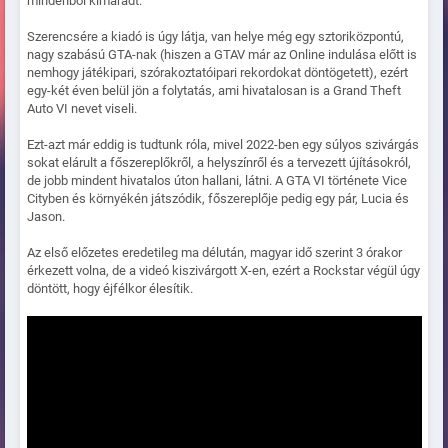
mindenből kimaradt.
Szerencsére a kiadó is úgy látja, van helye még egy sztoriközpontú,
nagy szabású GTA-nak (hiszen a GTAV már az Online indulása előtt is
nemhogy játékipari, szórakoztatóipari rekordokat döntögetett), ezért
egy-két éven belül jön a folytatás, ami hivatalosan is a Grand Theft
Auto VI nevet viseli.
Ezt-azt már eddig is tudtunk róla, mivel 2022-ben egy súlyos szivárgás
sokat elárult a főszereplőkről, a helyszínről és a tervezett újításokról,
de jobb mindent hivatalos úton hallani, látni. A GTA VI története Vice
Cityben és környékén játszódik, főszereplője pedig egy pár, Lucia és
Jason.
Az első előzetes eredetileg ma délután, magyar idő szerint 3 órakor
érkezett volna, de a videó kiszivárgott X-en, ezért a Rockstar végül úgy
döntött, hogy éjfélkor élesítik.