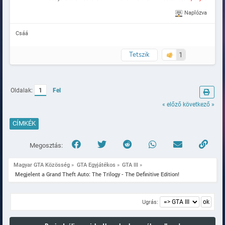
Naplózva
Csáá
Tetszik
1
Oldalak:
1
Fel
« előző
következő »
CÍMKÉK
Megosztás:
Magyar GTA Közösség
»
GTA Egyjátékos
»
GTA III
»
 Megjelent a Grand Theft Auto: The Trilogy - The Definitive Edition!
Ugrás: