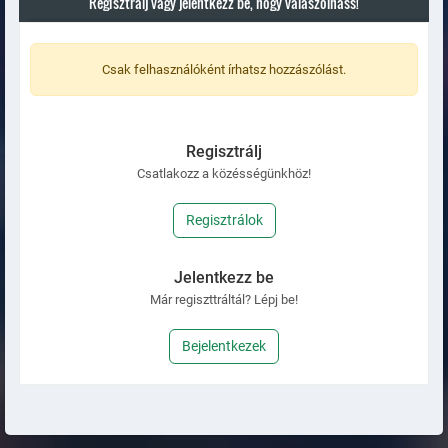
Regisztrálj vagy jelentkezz be, hogy válaszolhass!
Csak felhasználóként írhatsz hozzászólást.
Regisztrálj
Csatlakozz a közésségünkhöz!
Regisztrálok
Jelentkezz be
Már regiszttráltál? Lépj be!
Bejelentkezek