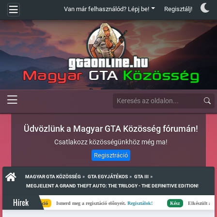
Van már felhasználód? Lépj be!
Regisztálj!
Üdvözlünk a Magyar GTA Közösség fórumán!
Csatlakozz közösségünkhöz még ma!
Regisztráció
»
»
»
MAGYAR GTA KÖZÖSSÉG
GTA EGYJÁTÉKOS
GTA III
 MEGJELENT A GRAND THEFT AUTO: THE TRILOGY - THE DEFINITIVE EDITION!
Hírek
Regisztráció
Ismerd meg a regisztáció előnyeit.
Regisztálok!
Kész
Elkészült a szerverlis