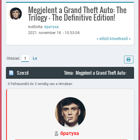
Megjelent a Grand Theft Auto: The
Trilogy - The Definitive Edition!
Indította:
братуха
2021. november 18. - 10:53:04
« előző
következő »
Oldalak:
1
Le
Szerző
Téma: Megjelent a Grand Theft Auto:
The Trilogy - The Definitive Edition! (Megtekintve 89786 alkalommal)
0 Felhasználó és 3 vendég van a témában
братуха