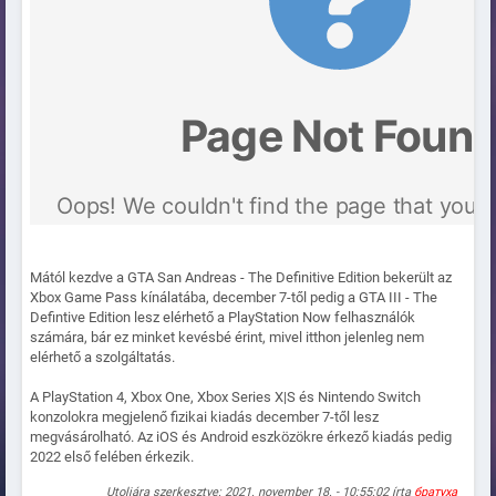
Mától kezdve a GTA San Andreas - The Definitive Edition bekerült az
Xbox Game Pass kínálatába, december 7-től pedig a GTA III - The
Defintive Edition lesz elérhető a PlayStation Now felhasználók
számára, bár ez minket kevésbé érint, mivel itthon jelenleg nem
elérhető a szolgáltatás.
A PlayStation 4, Xbox One, Xbox Series X|S és Nintendo Switch
konzolokra megjelenő fizikai kiadás december 7-től lesz
megvásárolható. Az iOS és Android eszközökre érkező kiadás pedig
2022 első felében érkezik.
Utoljára szerkesztve: 2021. november 18. - 10:55:02 írta
братуха