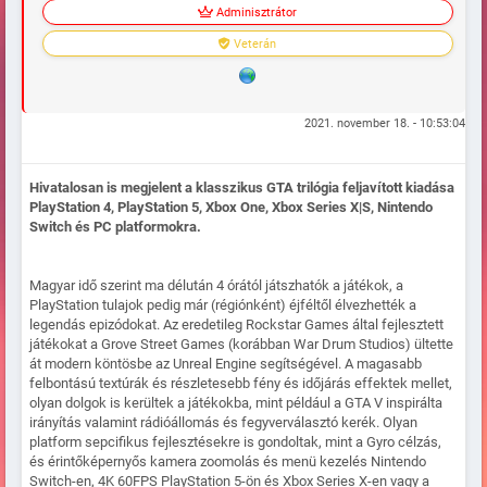
Adminisztrátor
Veterán
2021. november 18. - 10:53:04
Hivatalosan is megjelent a klasszikus GTA trilógia feljavított kiadása
PlayStation 4, PlayStation 5, Xbox One, Xbox Series X|S, Nintendo
Switch és PC platformokra.
Magyar idő szerint ma délután 4 órától játszhatók a játékok, a
PlayStation tulajok pedig már (régiónként) éjféltől élvezhették a
legendás epizódokat. Az eredetileg Rockstar Games által fejlesztett
játékokat a Grove Street Games (korábban War Drum Studios) ültette
át modern köntösbe az Unreal Engine segítségével. A magasabb
felbontású textúrák és részletesebb fény és időjárás effektek mellet,
olyan dolgok is kerültek a játékokba, mint például a GTA V inspirálta
irányítás valamint rádióállomás és fegyverválasztó kerék. Olyan
platform sepcifikus fejlesztésekre is gondoltak, mint a Gyro célzás,
és érintőképernyős kamera zoomolás és menü kezelés Nintendo
Switch-en, 4K 60FPS PlayStation 5-ön és Xbox Series X-en vagy a