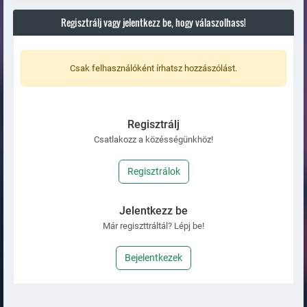
Regisztrálj vagy jelentkezz be, hogy válaszolhass!
Csak felhasználóként írhatsz hozzászólást.
Regisztrálj
Csatlakozz a közésségünkhöz!
Regisztrálok
Jelentkezz be
Már regiszttráltál? Lépj be!
Bejelentkezek