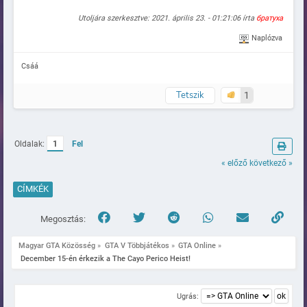
Utoljára szerkesztve: 2021. április 23. - 01:21:06 írta
братуха
Naplózva
Csáá
Tetszik
1
Oldalak:
1
Fel
« előző
következő »
CÍMKÉK
Megosztás:
Magyar GTA Közösség
»
GTA V Többjátékos
»
GTA Online
»
 December 15-én érkezik a The Cayo Perico Heist!
Ugrás: