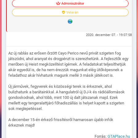
Adminisztrátor
Veterán
2020. december 07. - 19:07:58
Az új rablás az erősen őrzött Cayo Perico nevű privát szigeten fog
játszódni, ahol aranyat és drogpénzt is szerezhetünk. A fejlesztők egy
merőben új Heist megközelítést ígérnek. A feladatokat teljesíthetjük
akár egyedül is, de ha nem érezzük magunkat elég ütőképesnek a
feladathoz akár hívhatunk magunk mellé 3 másik játékost is.
Új járművek, fegyverek és közösségi terek is érkeznek, ahol
bulizhatunk a barátainkkal. A hangulatról új DJ-k és rádióállomások
gondoskodnak, ahol több, mint 100 új dalt játszanak majd. Ezek
mellett egy tengeralattjáró főhadiszállás is helyet kapott a szigeten
sok meglepetéssel.
A december 15-én érkező frissítésről hamarosan újabb infók
érkeznek majd!
Forrás:
GTAPlace.hu