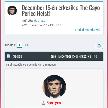
December 15-én érkezik a The Cayo
Perico Heist!
Indította:
братуха
2020. december 07. - 19:07:58
« előző
következő »
Oldalak:
1
Le
Szerző
Téma: December 15-én érkezik a The
Cayo Perico Heist! (Megtekintve 82526 alkalommal)
0 Felhasználó és 1 vendég van a témában
братуха