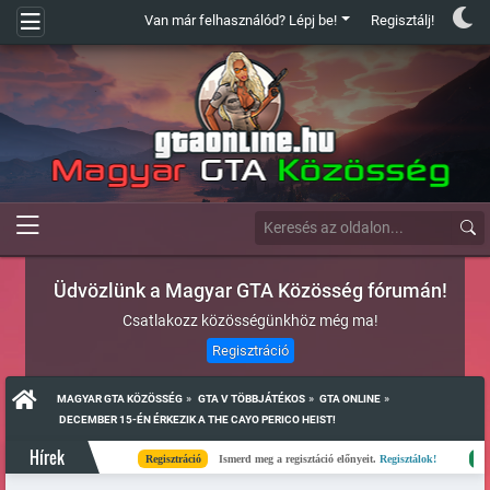
Van már felhasználód? Lépj be!
Regisztálj!
Üdvözlünk a Magyar GTA Közösség fórumán!
Csatlakozz közösségünkhöz még ma!
Regisztráció
»
»
»
MAGYAR GTA KÖZÖSSÉG
GTA V TÖBBJÁTÉKOS
GTA ONLINE
 DECEMBER 15-ÉN ÉRKEZIK A THE CAYO PERICO HEIST!
Hírek
Regisztráció
Ismerd meg a regisztáció előnyeit.
Regisztálok!
Kész