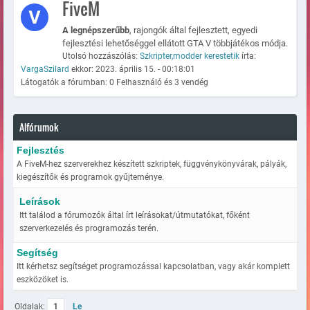
FiveM
A legnépszerűbb
, rajongók által fejlesztett, egyedi
fejlesztési lehetőséggel ellátott GTA V többjátékos módja.
Utolsó hozzászólás:
Szkripter,modder kerestetik
írta:
VargaSzilard
ekkor: 2023. április 15. - 00:18:01
Látogatók a fórumban: 0 Felhasználó és 3 vendég
Alfórumok
Fejlesztés
A FiveM-hez szerverekhez készített szkriptek, függvénykönyvárak, pályák,
kiegészítők és programok gyűjteménye.
Leírások
Itt találod a fórumozók által írt leírásokat/útmutatókat, főként
szerverkezelés és programozás terén.
Segítség
Itt kérhetsz segítséget programozással kapcsolatban, vagy akár komplett
eszközöket is.
Oldalak:
1
Le