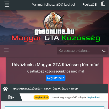
Van már felhasználód? Lépj be!
Regisztálj!
Üdvözlünk a Magyar GTA Közösség fórumán!
Csatlakozz közösségünkhöz még ma!
Regisztráció
»
»
MAGYAR GTA KÖZÖSSÉG
GTA V TÖBBJÁTÉKOS
FIVEM
Hírek
Regisztráció
Ismerd meg a regisztáció előnyeit.
Regisztálok!
Kész