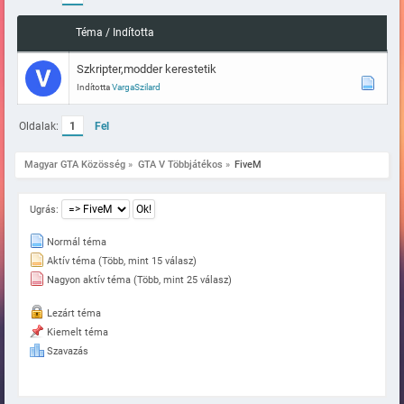
Téma
/
Indította
Szkripter,modder kerestetik
Indította
VargaSzilard
Oldalak:
1
Fel
Magyar GTA Közösség
»
GTA V Többjátékos
»
FiveM
Ugrás:
Normál téma
Aktív téma (Több, mint 15 válasz)
Nagyon aktív téma (Több, mint 25 válasz)
Lezárt téma
Kiemelt téma
Szavazás