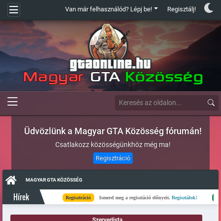
Van már felhasználód? Lépj be!
Regisztálj!
Üdvözlünk a Magyar GTA Közösség fórumán!
Csatlakozz közösségünkhöz még ma!
Regisztráció
MAGYAR GTA KÖZÖSSÉG
Hírek
Regisztráció
Ismerd meg a regisztáció előnyeit.
Regisztálok!
Kész
Szerverlista