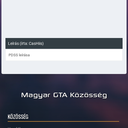
Leírás (írta: CasHiis)
PDSS leírása
Magyar GTA Közösség
KÖZÖSSÉG