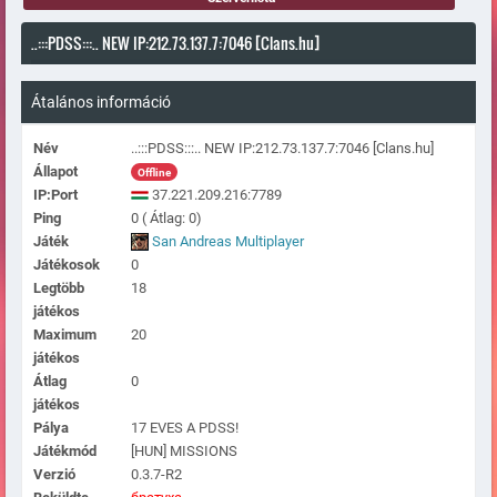
..:::PDSS:::.. NEW IP:212.73.137.7:7046 [Clans.hu]
Átalános információ
Név
..:::PDSS:::.. NEW IP:212.73.137.7:7046 [Clans.hu]
Állapot
Offline
IP:Port
37.221.209.216:7789
Ping
0 ( Átlag: 0)
Játék
San Andreas Multiplayer
Játékosok
0
Legtöbb
18
játékos
Maximum
20
játékos
Átlag
0
játékos
Pálya
17 EVES A PDSS!
Játékmód
[HUN] MISSIONS
Verzió
0.3.7-R2