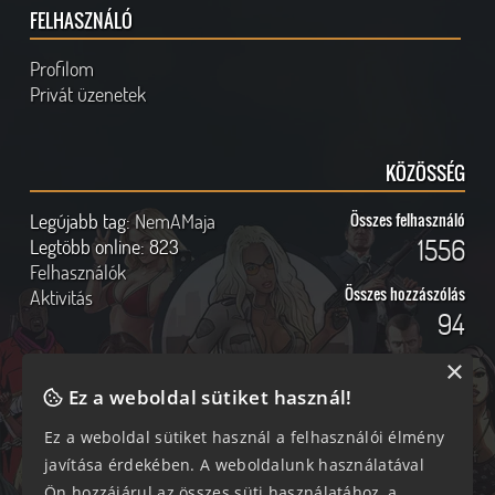
FELHASZNÁLÓ
Profilom
Privát üzenetek
KÖZÖSSÉG
Legújabb tag:
NemAMaja
Összes felhasználó
1556
Legtöbb online:
823
Felhasználók
Összes hozzászólás
Aktivitás
94
×
Ez a weboldal sütiket használ!
Online felhasználók
Kövess Minket!
Ez a weboldal sütiket használ a felhasználói élmény
javítása érdekében. A weboldalunk használatával
335 vendég, 0 tag
Ön hozzájárul az összes süti használatához, a