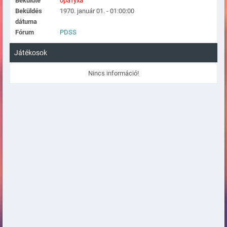
Beküldte
братуха
Beküldés
1970. január 01. - 01:00:00
dátuma
Fórum
PDSS
Játékosok
Nincs információ!