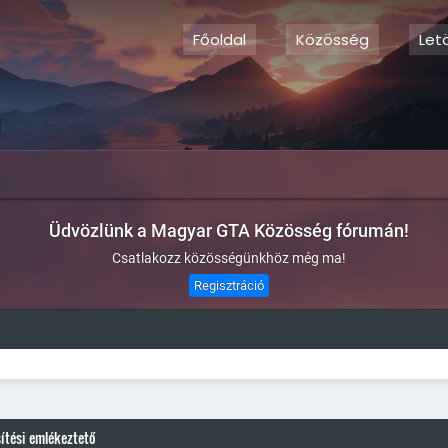
Főoldal
Közösség
Let
Üdvözlünk a Magyar GTA Közösség fórumán!
Csatlakozz közösségünkhöz még ma!
Regisztráció
sítési emlékeztető