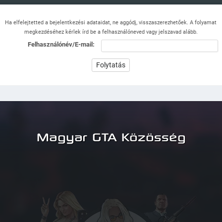
Ha elfelejtetted a bejelentkezési adataidat, ne aggódj, visszaszerezhetőek. A folyamat
megkezdéséhez kérlek írd be a felhasználóneved vagy jelszavad alább.
Felhasználónév/E-mail:
Magyar GTA Közösség