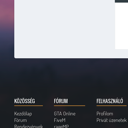
KÖZÖSSÉG
FÓRUM
FELHASZNÁLÓ
Kezdőlap
GTA Online
Profilom
Fórum
FiveM
Privát üzenetek
Rendezvények
rageMP