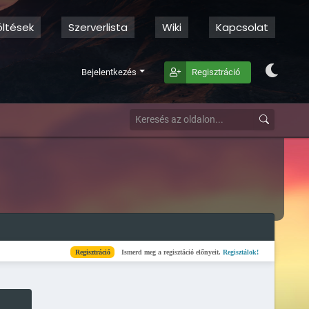
öltések
Szerverlista
Wiki
Kapcsolat
Bejelentkezés
Regisztráció
Regisztráció
Ismerd meg a regisztáció előnyeit.
Regisztálok!
Kész
Elkészült