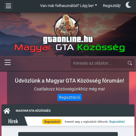
Van már felhasználód? Lépj be!
Regisztálj!
Üdvözlünk a Magyar GTA Közösség fórumán!
Csatlakozz közösségünkhöz még ma!
Regisztráció
MAGYAR GTA KÖZÖSSÉG
Hírek
Regisztráció
Ismerd meg a regisztáció előnyeit.
Regisztálok!
Kés