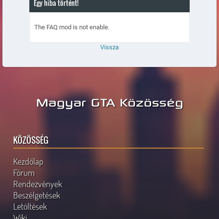
Egy hiba történt!
The FAQ mod is not enable.
Vissza
Magyar GTA Közösség
KÖZÖSSÉG
Kezdőlap
Fórum
Rendezvények
Beszélgetések
Letöltések
Wiki