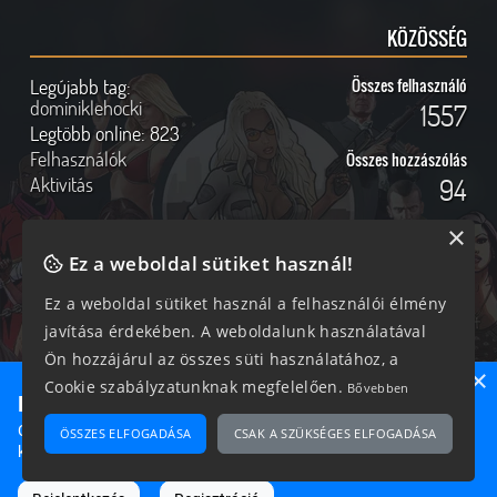
KÖZÖSSÉG
Legújabb tag:
Összes felhasználó
dominiklehocki
1557
Legtöbb online:
823
Felhasználók
Összes hozzászólás
Aktivitás
94
×
Ez a weboldal sütiket használ!
Online felhasználók
Kövess Minket!
Ez a weboldal sütiket használ a felhasználói élmény
javítása érdekében. A weboldalunk használatával
269 vendég, 0 tag
Ön hozzájárul az összes süti használatához, a
×
Cookie szabályzatunknak megfelelően.
Bővebben
Ne maradj le semmiről!
Csatlakozz most hozzánk, hogy megtudd, milyen egy igazi
ÖSSZES ELFOGADÁSA
CSAK A SZÜKSÉGES ELFOGADÁSA
2026 © Magyar GTA Közösség
közösséghez tartozni!
A weboldalon található anyagok kizárólag a GTAOnline.hu
hozzájárulásával és a forrás megjelölésével használhatóak fel.