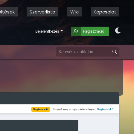
öltések
Szerverlista
Wiki
Kapcsolat
Bejelentkezés
Regisztráció
Regisztráció
Ismerd meg a regisztáció előnyeit.
Regisztálok!
Kész
Elkészül