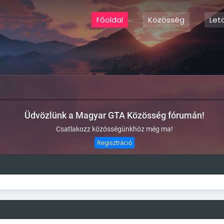
Főoldal
Közösség
Let
Üdvözlünk a Magyar GTA Közösség fórumán!
Csatlakozz közösségünkhöz még ma!
Regisztráció