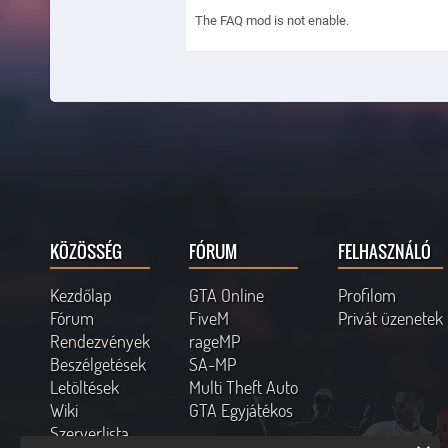
The FAQ mod is not enable.
KÖZÖSSÉG
FÓRUM
FELHASZNÁLÓ
Kezdőlap
GTA Online
Profilom
Fórum
FiveM
Privát üzenetek
Rendezvények
rageMP
Beszélgetések
SA-MP
Letöltések
Multi Theft Auto
Wiki
GTA Egyjátékos
Szerverlista