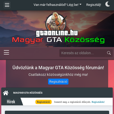
Van már felhasználód? Lépj be!
Regisztálj!
Üdvözlünk a Magyar GTA Közösség fórumán!
Csatlakozz közösségünkhöz még ma!
Regisztráció
MAGYAR GTA KÖZÖSSÉG
Hírek
Regisztráció
Ismerd meg a regisztáció előnyeit.
Regisztálok!
Kés