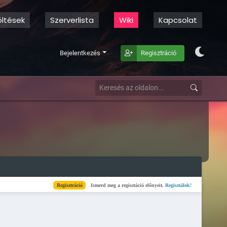
öltések
Szerverlista
Wiki
Kapcsolat
Bejelentkezés
Regisztráció
Regisztráció
Ismerd meg a regisztáció előnyeit.
Regisztálok!
Kész
Elkészül