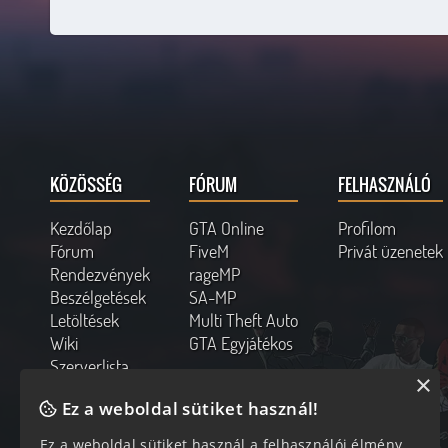
KÖZÖSSÉG
FÓRUM
FELHASZNÁLÓ
Kezdőlap
GTA Online
Profilom
Fórum
FiveM
Privát üzenetek
Rendezvények
rageMP
Beszélgetések
SA-MP
Letöltések
Multi Theft Auto
Wiki
GTA Egyjátékos
Szerverlista
×
Kapcsolat
Ez a weboldal sütiket használ!
Online felhasználók
Ez a weboldal sütiket használ a felhasználói élmény