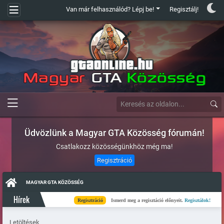
Van már felhasználód? Lépj be!
Regisztálj!
Üdvözlünk a Magyar GTA Közösség fórumán!
Csatlakozz közösségünkhöz még ma!
Regisztráció
MAGYAR GTA KÖZÖSSÉG
Hírek
Regisztráció
Ismerd meg a regisztáció előnyeit.
Regisztálok!
K
Letöltések