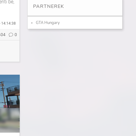
nti be,
PARTNEREK
GTA Hungary
- 14:14:38
404
0