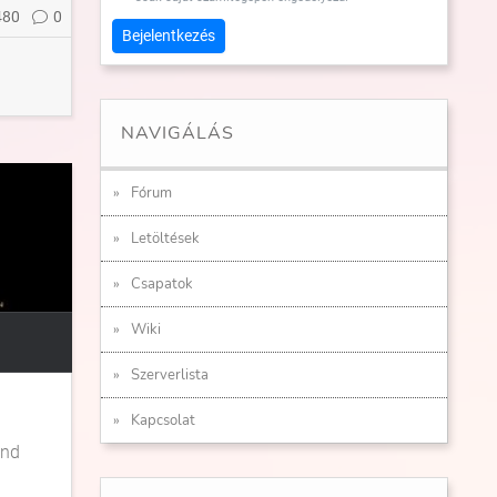
480
0
Bejelentkezés
NAVIGÁLÁS
Fórum
Letöltések
Csapatok
Wiki
Szerverlista
Kapcsolat
and