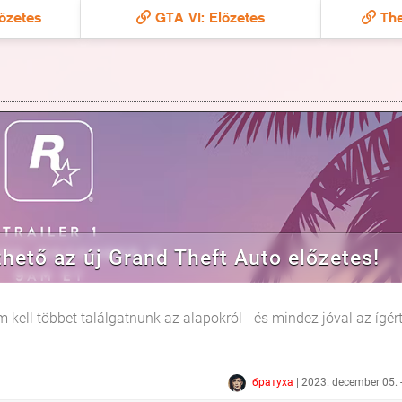
őzetes
GTA VI: Előzetes
The
zhető az új Grand Theft Auto előzetes!
 kell többet találgatnunk az alapokról - és mindez jóval az ígér
братуха
| 2023. december 05. 