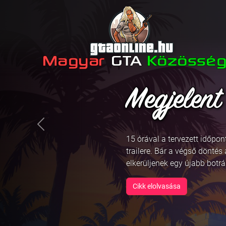
December 
Previous
A Rockstar Games bejelente
hogy december 5-én, budapes
Auto játék első trailere!
Cikk elolvasása