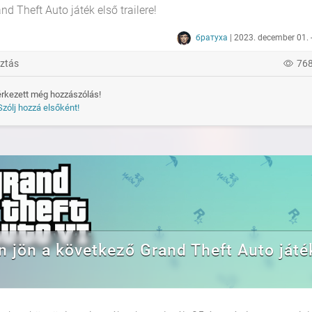
d Theft Auto játék első trailere!
братуха
| 2023. december 01. 
ztás
76
rkezett még hozzászólás!
Szólj hozzá elsőként!
 jön a következő Grand Theft Auto játé