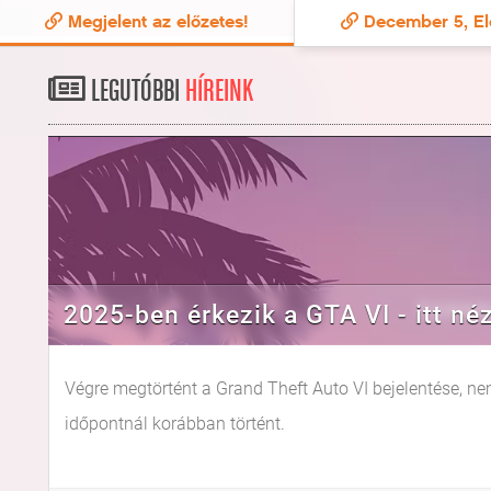
Megjelent az előzetes!
December 5, El
LEGUTÓBBI
HÍREINK
2025-ben érkezik a GTA VI - itt né
Végre megtörtént a Grand Theft Auto VI bejelentése, nem
időpontnál korábban történt.