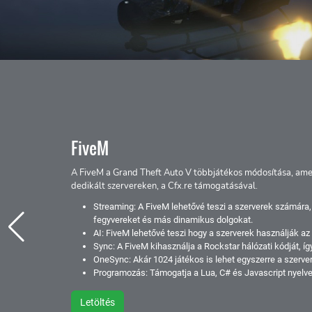
FiveM
A FiveM a Grand Theft Auto V többjátékos módosítása, amely le
dedikált szervereken, a Cfx.re támogatásával.
Streaming: A FiveM lehetővé teszi a szerverek számára, hog
fegyvereket és más dinamikus dolgokat.
AI: FiveM lehetővé teszi hogy a szerverek használják az erede
Sync: A FiveM kihasználja a Rockstar hálózati kódját, így a l
OneSync: Akár 1024 játékos is lehet egyszerre a szerveren!
Programozás: Támogatja a Lua, C# és Javascript nyelvet is!
Letöltés