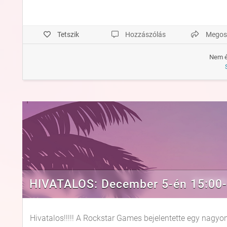
Tetszik
Hozzászólás
Megos
Nem é
HIVATALOS: December 5-én 15:00-ko
Hivatalos!!!!! A Rockstar Games bejelentette egy nagy