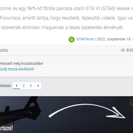
zínre, és egy férfi-nő főhős párosra utaló GTA VI (GTA6) leakek 
rumsra, amiről állítja, hogy tesztelői, fejlesztői videók. Igaz v
szeretnék elrontani maguknak a teljes bejelentés élményét.
GTAFórum
| 2022. szeptember 18. 
ztás
83
rkezett még hozzászólás!
Szólj hozzá elsőként!
Oldalak:
1
2
3
4
rtozni!