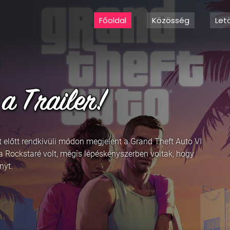
Főoldal
Közösség
Let
5, Trailer
tte egy nagyon-nagyon csodálatos pálmafás háttérrel,
ti idő szerint 15:00-kor debütál a következő Grand Theft