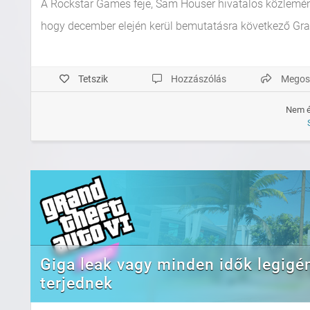
A Rockstar Games feje, Sam Houser hivatalos közleményb
hogy december elején kerül bemutatásra következő Grand
Tetszik
Hozzászólás
Megos
Nem é
Giga leak vagy minden idők legigé
terjednek