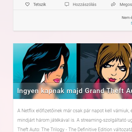
Tetszik
Hozzászólás
Megos
Nem é
Ingyen kapnak majd Grand Theft Aut
A Netflix előfizetőinek már csak pár napot kell várniu
mindjárt három játékával is. A streaming-szolgáltató 
Theft Auto: The Trilogy - The Definitive Edition változ