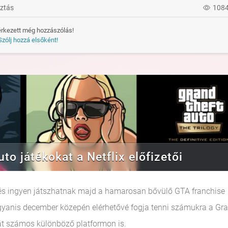
ztás
108
rkezett még hozzászólás!
Szólj hozzá elsőként!
o játékokat a Netflix előfizetői
k, és ingyen játszhatnak majd a hamarosan bővülő GTA franchise
ugyanis december közepén elérhetővé fogja tenni számukra a Gr
atát számos különböző platformon is.