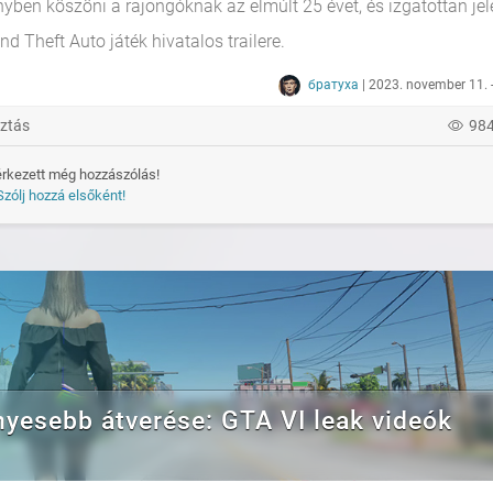
en köszöni a rajongóknak az elmúlt 25 évet, és izgatottan jele
 Theft Auto játék hivatalos trailere.
братуха
| 2023. november 11. 
ztás
98
rkezett még hozzászólás!
Szólj hozzá elsőként!
nyesebb átverése: GTA VI leak videók