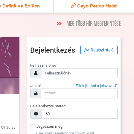
 Definitive Edition
Cayo Perico Heist
MÉG TÖBB HÍR MEGTEKINTÉSE
Bejelentkezés
Regisztráció
Felhasználónév
Jelszó
Elfelejtetted a jelszavad?
t
Bejelentkezve marad
Jegyezzen meg
- 09:30:33
Csak saját számítógépen engedélyezd!