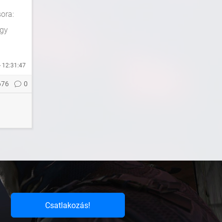
sora:
agy
- 12:31:47
676
0
Csatlakozás!