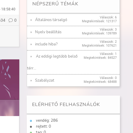
NÉPSZERŰ TÉMÁK
- 18:58:40
Válaszok: 6
Általános társalgó
634
0
Megtekintések: 121317
Válaszok: 3
Nyelv beállítás
Megtekintések: 139789
Válaszok: 2
include hiba?
Megtekintések: 107621
Válaszok: 1
Az eddigi legtöbb belső
Megtekintések: 84527
térr...
Válaszok: 0
Szabályzat
Megtekintések: 68488
ELÉRHETŐ FELHASZNÁLÓK
vendég: 286
rejtett: 0
tag: 0