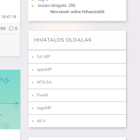
összes látogató: 286
Nincsenek online felhasználók.
- 18:47:18
896
0
HIVATALOS OLDALAK
SA-MP
openMP
MTA:SA
FiveM
rageMP
k
alt:V